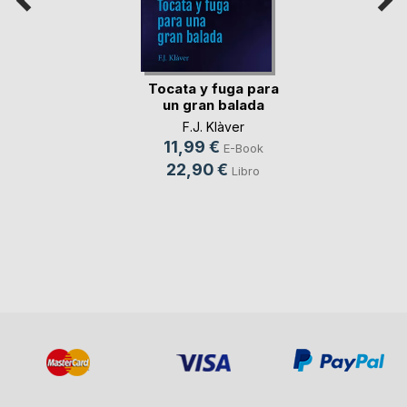
Tocata y fuga para
un gran balada
F.J. Klàver
11,99 €
E-Book
22,90 €
Libro