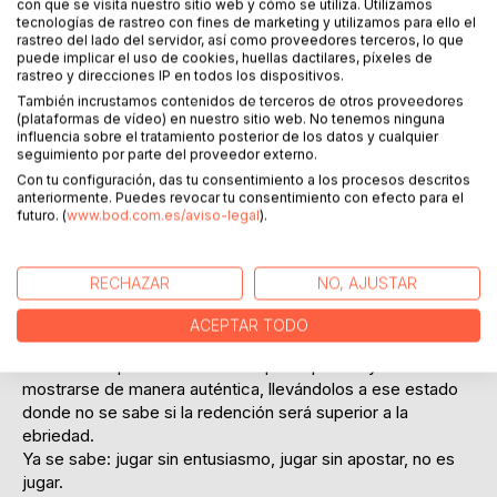
con que se visita nuestro sitio web y cómo se utiliza. Utilizamos
tecnologías de rastreo con fines de marketing y utilizamos para ello el
rastreo del lado del servidor, así como proveedores terceros, lo que
puede implicar el uso de cookies, huellas dactilares, píxeles de
rastreo y direcciones IP en todos los dispositivos.
También incrustamos contenidos de terceros de otros proveedores
DESCRIPCIÓN
(plataformas de vídeo) en nuestro sitio web. No tenemos ninguna
influencia sobre el tratamiento posterior de los datos y cualquier
seguimiento por parte del proveedor externo.
«Tres cosas son necesarias para la salvación del hombre:
Con tu configuración, das tu consentimiento a los procesos descritos
anteriormente. Puedes revocar tu consentimiento con efecto para el
saber lo que debe creer; saber lo que debe querer; y saber
futuro. (
www.bod.com.es/aviso-legal
).
lo que debe hacer».
La sentencia de santo Tomás es clara, pero no simple; no
resulta engañosa, pero, ¿y si uno no sabe qué creer, que
RECHAZAR
NO, AJUSTAR
querer o qué hacer?
Entre el día y la noche se mueve este cuento, en la sublime
ACEPTAR TODO
senda entre el orden y el caos. Como los buenos juegos, el
'Yo Nunca' quitará el velo a sus participantes y los hará
mostrarse de manera auténtica, llevándolos a ese estado
donde no se sabe si la redención será superior a la
ebriedad.
Ya se sabe: jugar sin entusiasmo, jugar sin apostar, no es
jugar.