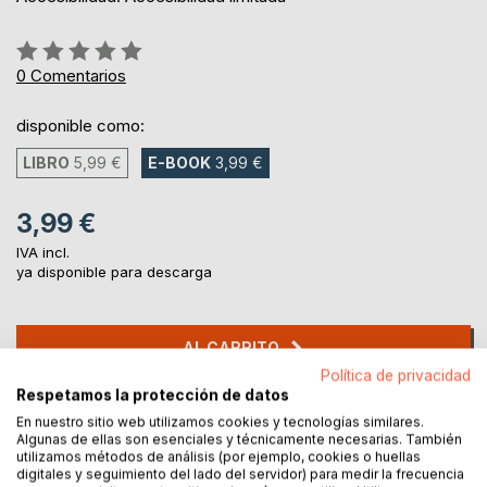
Rating:
0%
0
Comentarios
disponible como:
LIBRO
5,99 €
E-BOOK
3,99 €
3,99 €
IVA incl.
ya disponible para descarga
AL CARRITO
Política de privacidad
Respetamos la protección de datos
Añadir a lista de deseo
En nuestro sitio web utilizamos cookies y tecnologías similares.
Haz una reseña
Algunas de ellas son esenciales y técnicamente necesarias. También
utilizamos métodos de análisis (por ejemplo, cookies o huellas
digitales y seguimiento del lado del servidor) para medir la frecuencia