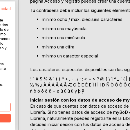
página
Acceso y registro
puedes crear una cuenta
acidad
Tu contraseña debe incluir los siguientes element
el
mínimo ocho / max. dieciséis caracteres
de
todos
mínimo una mayúscula
do del
cómo
mínimo una minúscula
lizamos
 lo
mínimo una cifra
eo y
mínimo un caracter especial
e
cia
arte
Los caracteres especiales disponibles son los sig
! " # $ % & ' ( ) * + , - . / : ; < = > ? @ [ \ ] ^ _ ` { |
½ ¾ ¿ À Á Â Ã Ä Å Æ Ç È É Ê Ë Ì Í Î Ï Ð Ñ Ò Ó Ô Õ Ö 
o.
do
ñ ò ó ô õ ö ÷ ø ù ú û ü ý þ ÿ
Iniciar sesión con los datos de acceso de m
En caso de que cuentes con datos de acceso de m
Librería. Si no tienes datos de acceso de myBoD o 
Librería, naturalmente puedes registrarte en la L
decides iniciar sesión con tus datos de acceso d