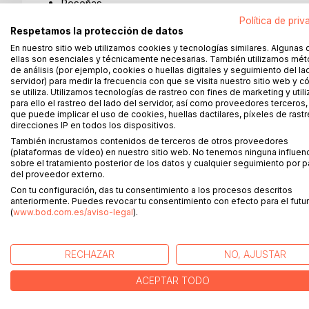
Reseñas
Política de priv
Términos y Condiciones Generales (vigentes desde 
Respetamos la protección de datos
01.08.2025)
En nuestro sitio web utilizamos cookies y tecnologías similares. Algunas 
ellas son esenciales y técnicamente necesarias. También utilizamos mé
de análisis (por ejemplo, cookies o huellas digitales y seguimiento del la
SOLO E-BOOKS
servidor) para medir la frecuencia con que se visita nuestro sitio web y 
se utiliza. Utilizamos tecnologías de rastreo con fines de marketing y uti
¿Cómo funciona el DRM de Adobe?
para ello el rastreo del lado del servidor, así como proveedores terceros,
que puede implicar el uso de cookies, huellas dactilares, píxeles de rastr
¿Cómo funciona la compra de e-books?
direcciones IP en todos los dispositivos.
También incrustamos contenidos de terceros de otros proveedores
¿Dónde se guardan mis e-books en mi dispositivo d
(plataformas de vídeo) en nuestro sitio web. No tenemos ninguna influen
lectura?
sobre el tratamiento posterior de los datos y cualquier seguimiento por p
del proveedor externo.
¿Los e-books solo se pueden leer en línea?
Con tu configuración, das tu consentimiento a los procesos descritos
anteriormente. Puedes revocar tu consentimiento con efecto para el futur
¿Por qué no puedo leer los e-books que he compra
(
www.bod.com.es/aviso-legal
).
aquí en mi Kindle?
¿Puedo leer mis e-books en varios dispositivos?
RECHAZAR
NO, AJUSTAR
¿Qué errores pueden surgir en la descarga?
ACEPTAR TODO
¿Qué es un archivo ACSM?
¿Qué es un e-book y qué ventajas ofrece?