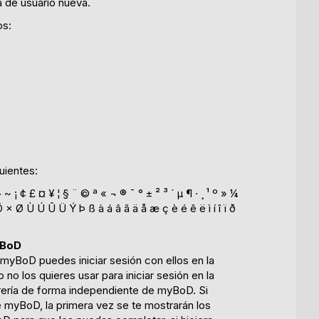
 de usuario nueva.
os:
uientes:
 } ~ ¡ ¢ £ ¤ ¥ ¦ § ¨ © ª « ¬ ® ¯ ° ± ² ³ ´ µ ¶ · ¸ ¹ º » ¼
× Ø Ù Ú Û Ü Ý Þ ß à á â ã ä å æ ç è é ê ë ì í î ï ð
yBoD
yBoD puedes iniciar sesión con ellos en la
no los quieres usar para iniciar sesión en la
ibrería de forma independiente de myBoD. Si
e myBoD, la primera vez se te mostrarán los