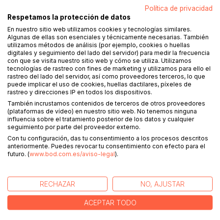
Accesibilidad limitada
Política de privacidad
Se refiere a contenidos que actualmente no son accesibles:
Respetamos la protección de datos
El diseño es flexible y adaptable (tamaño de fuente,
En nuestro sitio web utilizamos cookies y tecnologías similares.
colores, espacios).
Algunas de ellas son esenciales y técnicamente necesarias. También
utilizamos métodos de análisis (por ejemplo, cookies o huellas
Alta complejidad (por ejemplo, muchas tablas
digitales y seguimiento del lado del servidor) para medir la frecuencia
grandes, enlaces largos, notas al pie y estructuras
con que se visita nuestro sitio web y cómo se utiliza. Utilizamos
anidadas).
tecnologías de rastreo con fines de marketing y utilizamos para ello el
rastreo del lado del servidor, así como proveedores terceros, lo que
Las imágenes, gráficos y tablas no tienen
puede implicar el uso de cookies, huellas dactilares, píxeles de
descripciones.
rastreo y direcciones IP en todos los dispositivos.
También incrustamos contenidos de terceros de otros proveedores
Contiene elementos no accesibles.
(plataformas de vídeo) en nuestro sitio web. No tenemos ninguna
influencia sobre el tratamiento posterior de los datos y cualquier
seguimiento por parte del proveedor externo.
GENERAL
Con tu configuración, das tu consentimiento a los procesos descritos
anteriormente. Puedes revocar tu consentimiento con efecto para el
Acceso y registro
futuro. (
www.bod.com.es/aviso-legal
).
Métodos de pago y envío
Reseñas
RECHAZAR
NO, AJUSTAR
Términos y Condiciones Generales (vigentes desde el
ACEPTAR TODO
01.08.2025)