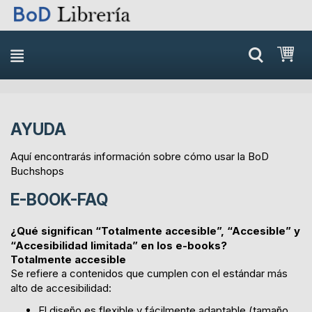
Skip
Mi 
to
content
AYUDA
Aquí encontrarás información sobre cómo usar la BoD
Buchshops
E-BOOK-FAQ
¿Qué significan “Totalmente accesible”, “Accesible” y
“Accesibilidad limitada” en los e-books?
Totalmente accesible
Se refiere a contenidos que cumplen con el estándar más
alto de accesibilidad:
El diseño es flexible y fácilmente adaptable (tamaño