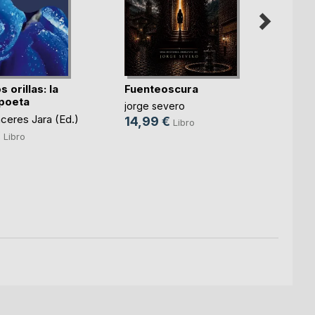
 orillas: la
Fuenteoscura
Las
 poeta
jorge severo
fase
ceres Jara (Ed.)
14,99 €
Libro
José
€
Libro
Barr
28,
Peli
Cris
(Ed.