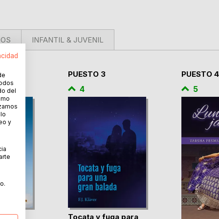
DOS
INFANTIL & JUVENIL
acidad
PUESTO 3
PUESTO 4
de
todos
4
5
do del
cómo
lizamos
 lo
eo y
cia
arte
o.
rnega
Tocata y fuga para