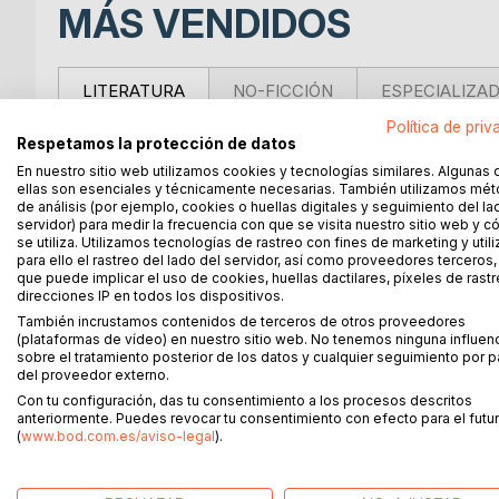
MÁS VENDIDOS
LITERATURA
NO-FICCIÓN
ESPECIALIZA
Política de priv
Respetamos la protección de datos
PUESTO 1
PUESTO 2
En nuestro sitio web utilizamos cookies y tecnologías similares. Algunas 
ellas son esenciales y técnicamente necesarias. También utilizamos mé
1
2
de análisis (por ejemplo, cookies o huellas digitales y seguimiento del la
servidor) para medir la frecuencia con que se visita nuestro sitio web y 
se utiliza. Utilizamos tecnologías de rastreo con fines de marketing y uti
para ello el rastreo del lado del servidor, así como proveedores terceros,
que puede implicar el uso de cookies, huellas dactilares, píxeles de rastr
direcciones IP en todos los dispositivos.
También incrustamos contenidos de terceros de otros proveedores
(plataformas de vídeo) en nuestro sitio web. No tenemos ninguna influen
sobre el tratamiento posterior de los datos y cualquier seguimiento por p
del proveedor externo.
Con tu configuración, das tu consentimiento a los procesos descritos
anteriormente. Puedes revocar tu consentimiento con efecto para el futur
(
www.bod.com.es/aviso-legal
).
Cuentos divertidos
para personas
La Cuina Xa