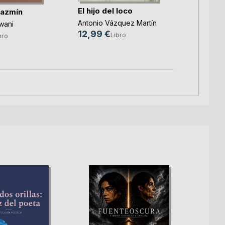
Luis Fer
El hijo del loco
jazmín
19,00 
Antonio Vázquez Martín
wani
12,99 €
Libro
bro