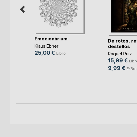
o
Emocionàrium
De rotos, re
destellos
ales
Klaus Ebner
25,00 €
Libro
Raquel Ruiz
15,99 €
Libr
9,99 €
E-Bo