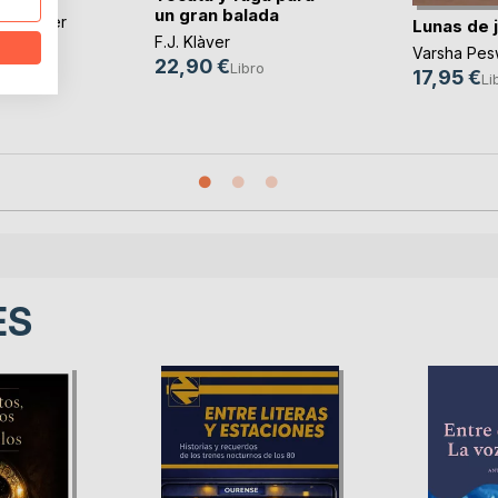
un gran balada
ia
,
Roser
Lunas de 
F.J. Klàver
, ...
Varsha Pes
22,90 €
Libro
o
17,95 €
Li
ES