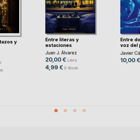
Entre literas y
Entre dos
tazos y
estaciones
voz del
Juan J. Álvarez
Javier Cá
20,00 €
10,00 
Libro
o
4,99 €
E-Book
ok