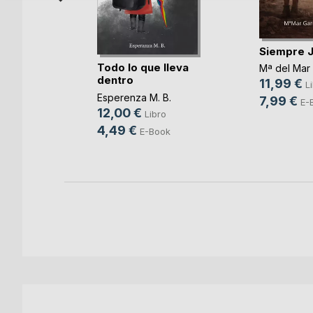
Siempre 
Todo lo que lleva
e López
Mª del Mar 
dentro
11,99 €
L
Esperenza M. B.
ro
7,99 €
E-
12,00 €
Libro
ook
4,49 €
E-Book