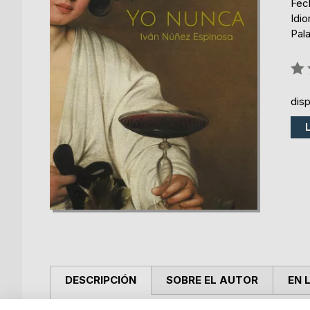
Fech
Idi
Pala
Rati
0%
dis
DESCRIPCIÓN
SOBRE EL AUTOR
EN 