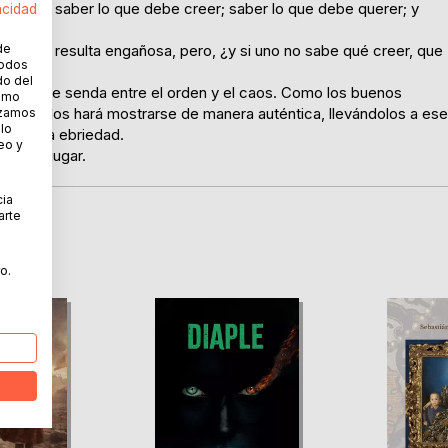
hombre: saber lo que debe creer; saber lo que debe querer; y
acidad
de
ple; no resulta engañosa, pero, ¿y si uno no sabe qué creer, que
todos
do del
la sublime senda entre el orden y el caos. Como los buenos
cómo
ipantes y los hará mostrarse de manera auténtica, llevándolos a ese
lizamos
 lo
ior a la ebriedad.
eo y
 no es jugar.
cia
arte
o.