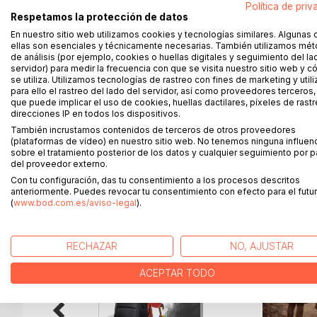
«Tres cosas son necesarias para la salvación del 
Política de priv
Respetamos la protección de datos
saber lo que debe hacer».
En nuestro sitio web utilizamos cookies y tecnologías similares. Algunas 
La sentencia de santo Tomás es clara, pero no sim
ellas son esenciales y técnicamente necesarias. También utilizamos mé
querer o qué hacer?
de análisis (por ejemplo, cookies o huellas digitales y seguimiento del la
Entre el día y la noche se mueve este cuento, en 
servidor) para medir la frecuencia con que se visita nuestro sitio web y 
juegos, el 'Yo Nunca' quitará el velo a sus partic
se utiliza. Utilizamos tecnologías de rastreo con fines de marketing y uti
para ello el rastreo del lado del servidor, así como proveedores terceros,
estado donde no se sabe si la redención será super
que puede implicar el uso de cookies, huellas dactilares, píxeles de rastr
Ya se sabe: jugar sin entusiasmo, jugar sin apostar,
direcciones IP en todos los dispositivos.
También incrustamos contenidos de terceros de otros proveedores
(plataformas de vídeo) en nuestro sitio web. No tenemos ninguna influen
sobre el tratamiento posterior de los datos y cualquier seguimiento por p
del proveedor externo.
MÁS TÍTULOS DE
BoD
Con tu configuración, das tu consentimiento a los procesos descritos
anteriormente. Puedes revocar tu consentimiento con efecto para el futur
(
www.bod.com.es/aviso-legal
).
RECHAZAR
NO, AJUSTAR
ACEPTAR TODO