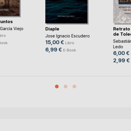
Juntos
Diaple
Retrato
García Viejo
de Toled
ibro
Jose Ignacio Escudero
Sebastiá
15,00 €
Book
Libro
Ledo
6,99 €
E-Book
6,00 €
2,99 €