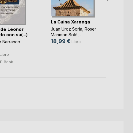
La Cuina Xarnega
 de Leonor
Demo
Juan Uroz Soria
,
Roser
o con su(...)
Marimon Solé
, ...
Jorge 
18,99 €
Libro
n Barranco
14,9
0,99
Libro
E-Book