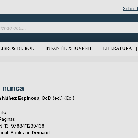
Sobre
LIBROS DE BOD
INFANTIL & JUVENIL
LITERATURA
 nunca
n Núñez Espinosa
,
BoD (ed.) (Ed.)
illo
Páginas
N-13: 9788411230438
torial: Books on Demand