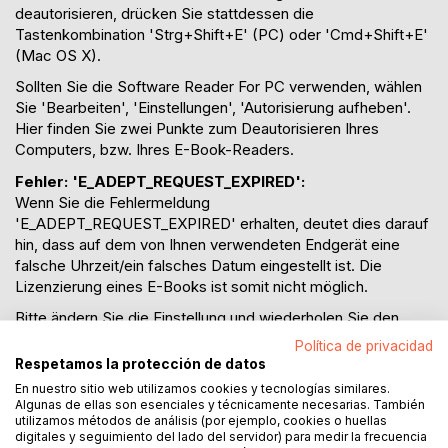
deautorisieren, drücken Sie stattdessen die
Tastenkombination 'Strg+Shift+E' (PC) oder 'Cmd+Shift+E'
(Mac OS X).
Sollten Sie die Software Reader For PC verwenden, wählen
Sie 'Bearbeiten', 'Einstellungen', 'Autorisierung aufheben'.
Hier finden Sie zwei Punkte zum Deautorisieren Ihres
Computers, bzw. Ihres E-Book-Readers.
Fehler: 'E_ADEPT_REQUEST_EXPIRED':
Wenn Sie die Fehlermeldung
'E_ADEPT_REQUEST_EXPIRED' erhalten, deutet dies darauf
hin, dass auf dem von Ihnen verwendeten Endgerät eine
falsche Uhrzeit/ein falsches Datum eingestellt ist. Die
Lizenzierung eines E-Books ist somit nicht möglich.
Bitte ändern Sie die Einstellung und wiederholen Sie den
Vorgang.
Política de privacidad
Respetamos la protección de datos
Fehler: 'E_ADEPT_REQUEST_EXPIRED':
En nuestro sitio web utilizamos cookies y tecnologías similares.
Wenn Sie die Fehlermeldung 'E_AUTH_NOT_READY'
Algunas de ellas son esenciales y técnicamente necesarias. También
erhalten, deutet dies darauf hin, dass bei der Installation von
utilizamos métodos de análisis (por ejemplo, cookies o huellas
Adobe Digital Editions ein Fehler aufgetreten ist. In einigen
digitales y seguimiento del lado del servidor) para medir la frecuencia