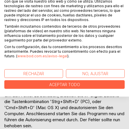
con que se visita nuestro sitio web y cómo se utiliza. Utilizamos
Fällen führt das Programm im Hintergrund den
tecnologías de rastreo con fines de marketing y utilizamos para ello el
Autorisierungsprozess durch. Sollte hierbei ein Fehler
rastreo del lado del servidor, así como proveedores terceros, lo que
auftreten, kann dieser nicht korrekt abgeschlossen werden
puede implicar el uso de cookies, huellas dactilares, píxeles de
und Sie erhalten die genannte Meldung.
rastreo y direcciones IP en todos los dispositivos.
También incrustamos contenidos de terceros de otros proveedores
Um den Fehler zu beheben, drücken Sie in Adobe Digital
(plataformas de vídeo) en nuestro sitio web. No tenemos ninguna
Editions die Tastenkombination 'Strg+Shift+D' (PC), oder
influencia sobre el tratamiento posterior de los datos y cualquier
seguimiento por parte del proveedor externo.
'Cmd+Shift+D' (Mac OS X) und deautorisieren Sie den
Con tu configuración, das tu consentimiento a los procesos descritos
Computer. Anschliessend starten Sie das Programm neu und
anteriormente. Puedes revocar tu consentimiento con efecto para el
führen die Autorisierung erneut durch. Der Fehler sollte nun
futuro. (
www.bod.com.es/aviso-legal
).
behoben sein.
Fehler: 'Error! Check Activation':
RECHAZAR
NO, AJUSTAR
Wenn Sie die Fehlermeldung 'Error! Check Activation'
erhalten, deutet dies auf eine beschädigte Autorisierung
ACEPTAR TODO
Ihres Computers hin.
Um den Fehler zu beheben, drücken Sie in 'Digital Editions'
die Tastenkombination 'Strg+Shift+D' (PC), oder
'Cmd+Shift+D' (Mac OS X) und deautorisieren Sie den
Computer. Anschliessend starten Sie das Programm neu und
führen die Autorisierung erneut durch. Der Fehler sollte nun
behoben sein.