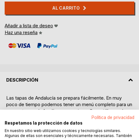
AL CARRITO
Añadir a lista de deseo
Haz una reseña
DESCRIPCIÓN
Las tapas de Andalucía se prepara fácilmente. En muy
poco de tiempo podemos tener un menú completo para un
encuentro con la familia o con amigos. Con mi libro yo les
mostraré cómo se prepara las tapas vegetarianas, los
Política de privacidad
Respetamos la protección de datos
platos de pescado y de mariscos, los guisos y los postres
y bizcochos más típicos de Andalucía. En mi guía culinario
En nuestro sitio web utilizamos cookies y tecnologías similares.
Algunas de ellas son esenciales y técnicamente necesarias. También
encontrará mis propias pinturas a la acuarela de la comida y