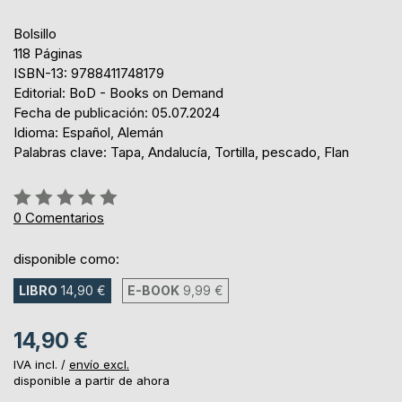
Bolsillo
118 Páginas
ISBN-13: 9788411748179
Editorial: BoD - Books on Demand
Fecha de publicación: 05.07.2024
Idioma: Español, Alemán
Palabras clave: Tapa, Andalucía, Tortilla, pescado, Flan
Rating:
0%
0
Comentarios
disponible como:
LIBRO
14,90 €
E-BOOK
9,99 €
14,90 €
IVA incl. /
envío excl.
disponible a partir de ahora