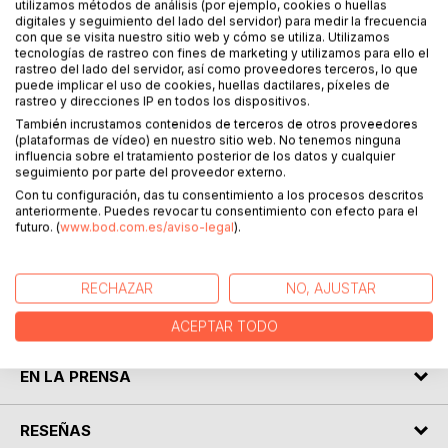
utilizamos métodos de análisis (por ejemplo, cookies o huellas
de los ingredientes como del pescado y de la verdura. El
digitales y seguimiento del lado del servidor) para medir la frecuencia
libro es bilingüe (español/alemán).
con que se visita nuestro sitio web y cómo se utiliza. Utilizamos
tecnologías de rastreo con fines de marketing y utilizamos para ello el
rastreo del lado del servidor, así como proveedores terceros, lo que
Die aus Andalusien bekannten Tapas sind ganz einfach und
puede implicar el uso de cookies, huellas dactilares, píxeles de
schnell aufgetischt. Im Nu haben Sie ein paar der
rastreo y direcciones IP en todos los dispositivos.
köstlichen Speisen für ein Treffen mit Ihrer Familie oder mit
También incrustamos contenidos de terceros de otros proveedores
Freunden gekocht. Mit meinem Buch zeige ich Ihnen, wie
(plataformas de vídeo) en nuestro sitio web. No tenemos ninguna
influencia sobre el tratamiento posterior de los datos y cualquier
Sie vegetarische Tapas, Fischgerichte und Meeresfrüchte,
seguimiento por parte del proveedor externo.
Eintöpfe sowie typische Nachtische und Kuchen aus
Con tu configuración, das tu consentimiento a los procesos descritos
Andalusien zubereiten. In meinem kulinarischen Führer habe
anteriormente. Puedes revocar tu consentimiento con efecto para el
ich die Speisen und Zutaten wie Fische und Gemüse mit
futuro. (
www.bod.com.es/aviso-legal
).
eigenen Aquarell-Arbeiten bebildert. Das Buch ist
zweisprachig (spanisch/deutsch).
RECHAZAR
NO, AJUSTAR
SOBRE EL AUTOR
ACEPTAR TODO
EN LA PRENSA
RESEÑAS