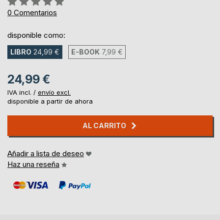
0%
0
Comentarios
disponible como:
LIBRO
24,99 €
E-BOOK
7,99 €
24,99 €
IVA incl. /
envío excl.
disponible a partir de ahora
AL CARRITO
Añadir a lista de deseo
Haz una reseña