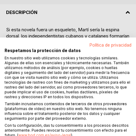
DESCRIPCIÓN
Si esta novela fuera un esqueleto, Martí sería la espina
dorsal, los independentistas cubanos y catalanes formarían
las extremidades, y el resto de los personajes servirían de
Política de privacidad
costillas. No tendría cabeza. Pero si esta novela fuera un
Respetamos la protección de datos
cuerpo, los músculos serían el nacionalismo, el racismo y
En nuestro sitio web utilizamos cookies y tecnologías similares.
todos esos ismos necesarios para inventar un pasado que
Algunas de ellas son esenciales y técnicamente necesarias. También
justifique el futuro, eludiendo el presente. La sangre sería
utilizamos métodos de análisis (por ejemplo, cookies o huellas
digitales y seguimiento del lado del servidor) para medir la frecuencia
la intolerancia y el corazón la «pedagogía del odio»; ese
con que se visita nuestro sitio web y cómo se utiliza. Utilizamos
sistema de reclutamiento a largo plazo, que mina la
tecnologías de rastreo con fines de marketing y utilizamos para ello el
tolerancia, hasta que ese pequeño grupo de personas
rastreo del lado del servidor, así como proveedores terceros, lo que
puede implicar el uso de cookies, huellas dactilares, píxeles de
intolerantes puede influir de manera desproporcionada
rastreo y direcciones IP en todos los dispositivos.
sobre ese gran grupo de personas tolerantes. Un corazón
También incrustamos contenidos de terceros de otros proveedores
que bombea con extrema asimetría y pone en juego su
(plataformas de vídeo) en nuestro sitio web. No tenemos ninguna
alma en ello. La piel sería la historia; siempre determinada
influencia sobre el tratamiento posterior de los datos y cualquier
por la relación del hombre con la propiedad. El cerebro
seguimiento por parte del proveedor externo.
sería el suyo y el alma... la guerra.
Con tu configuración, das tu consentimiento a los procesos descritos
anteriormente. Puedes revocar tu consentimiento con efecto para el
La historia se repite, es como una espiral que se pasea
futuro. (
www.bod.com.es/aviso-legal
).