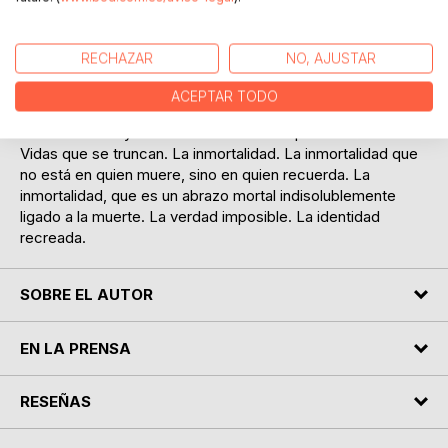
entre la calma y el terror porque los hechos, que narra la
historia, son el escenario donde interactúan los hombres
para defender o conquistar sus relaciones con la
RECHAZAR
NO, AJUSTAR
propiedad.
Un escritor atrapado en el limbo por fantasmas del pasado.
ACEPTAR TODO
Un compañero de viaje muerto. La búsqueda involuntaria
de la identidad y de la verdad. Novelas que se atraviesan.
Vidas que se truncan. La inmortalidad. La inmortalidad que
no está en quien muere, sino en quien recuerda. La
inmortalidad, que es un abrazo mortal indisolublemente
ligado a la muerte. La verdad imposible. La identidad
recreada.
SOBRE EL AUTOR
EN LA PRENSA
RESEÑAS