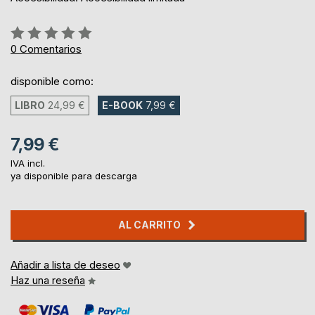
Rating:
0%
0
Comentarios
disponible como:
LIBRO
24,99 €
E-BOOK
7,99 €
7,99 €
IVA incl.
ya disponible para descarga
AL CARRITO
Añadir a lista de deseo
Haz una reseña