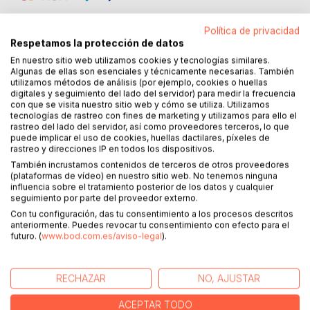
Política de privacidad
Respetamos la protección de datos
En nuestro sitio web utilizamos cookies y tecnologías similares.
DESCRIPCIÓN
Algunas de ellas son esenciales y técnicamente necesarias. También
utilizamos métodos de análisis (por ejemplo, cookies o huellas
digitales y seguimiento del lado del servidor) para medir la frecuencia
con que se visita nuestro sitio web y cómo se utiliza. Utilizamos
Si esta novela fuera un esqueleto, Martí sería la espina
tecnologías de rastreo con fines de marketing y utilizamos para ello el
dorsal, los independentistas cubanos y catalanes formarían
rastreo del lado del servidor, así como proveedores terceros, lo que
puede implicar el uso de cookies, huellas dactilares, píxeles de
las extremidades, y el resto de los personajes servirían de
rastreo y direcciones IP en todos los dispositivos.
costillas. No tendría cabeza. Pero si esta novela fuera un
También incrustamos contenidos de terceros de otros proveedores
cuerpo, los músculos serían el nacionalismo, el racismo y
(plataformas de vídeo) en nuestro sitio web. No tenemos ninguna
todos esos ismos necesarios para inventar un pasado que
influencia sobre el tratamiento posterior de los datos y cualquier
justifique el futuro, eludiendo el presente. La sangre sería
seguimiento por parte del proveedor externo.
la intolerancia y el corazón la «pedagogía del odio»; ese
Con tu configuración, das tu consentimiento a los procesos descritos
anteriormente. Puedes revocar tu consentimiento con efecto para el
sistema de reclutamiento a largo plazo, que mina la
futuro. (
www.bod.com.es/aviso-legal
).
tolerancia, hasta que ese pequeño grupo de personas
intolerantes puede influir de manera desproporcionada
sobre ese gran grupo de personas tolerantes. Un corazón
RECHAZAR
NO, AJUSTAR
que bombea con extrema asimetría y pone en juego su
alma en ello. La piel sería la historia; siempre determinada
ACEPTAR TODO