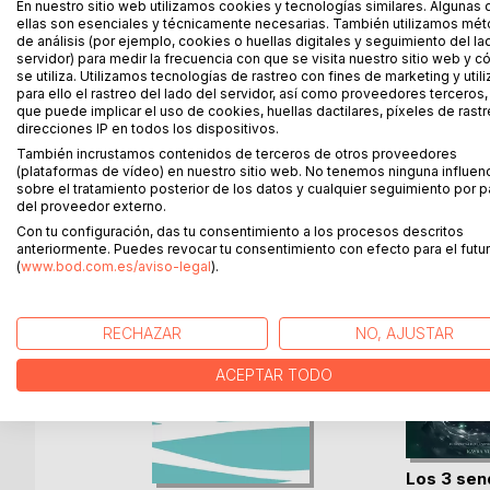
En nuestro sitio web utilizamos cookies y tecnologías similares. Algunas 
En este libro el autor se acerca a través del instr
ellas son esenciales y técnicamente necesarias. También utilizamos mé
naturaleza con el fín de entender sus sentimiento
de análisis (por ejemplo, cookies o huellas digitales y seguimiento del la
autor sobre la experiencia humana, una ventana abie
servidor) para medir la frecuencia con que se visita nuestro sitio web y 
se utiliza. Utilizamos tecnologías de rastreo con fines de marketing y uti
en nuestro interior.
para ello el rastreo del lado del servidor, así como proveedores terceros,
que puede implicar el uso de cookies, huellas dactilares, píxeles de rastr
direcciones IP en todos los dispositivos.
También incrustamos contenidos de terceros de otros proveedores
MÁS TÍTULOS DE
BoD
(plataformas de vídeo) en nuestro sitio web. No tenemos ninguna influen
sobre el tratamiento posterior de los datos y cualquier seguimiento por p
del proveedor externo.
Con tu configuración, das tu consentimiento a los procesos descritos
anteriormente. Puedes revocar tu consentimiento con efecto para el futur
(
www.bod.com.es/aviso-legal
).
RECHAZAR
NO, AJUSTAR
ACEPTAR TODO
Los 3 sen