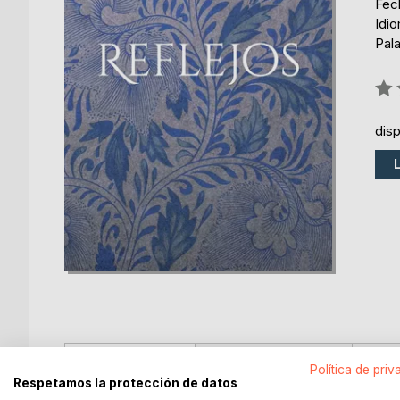
Fech
Idi
Pal
Rati
0%
dis
DESCRIPCIÓN
SOBRE EL AUTOR
EN 
Política de priv
Respetamos la protección de datos