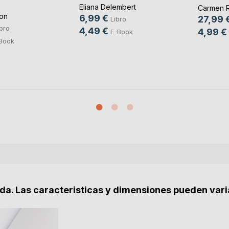
de(...)
Eliana Delembert
Carmen R
on
6,99 €
27,99 
Libro
bro
4,49 €
4,99 €
E-Book
Book
nda. Las caracteristicas y dimensiones pueden vari