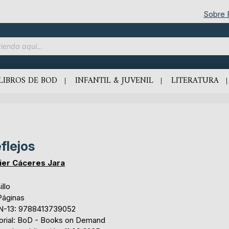
Sobre
LIBROS DE BOD
INFANTIL & JUVENIL
LITERATURA
flejos
ier Cáceres Jara
illo
Páginas
N-13: 9788413739052
torial: BoD - Books on Demand