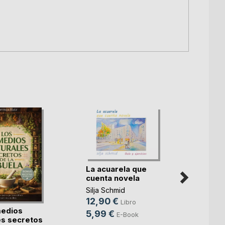
La acuarela que
cuenta novela
Silja Schmid
12,90 €
Libro
medios
Viaja
5,99 €
E-Book
es secretos
Mari Lu