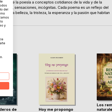
de
umento de la poesía a conceptos cotidianos de la vida y de la
todos
s, dudas, sensaciones, incógnitas. Cada poema es un reflejo del
do del
rta a la belleza, la tristeza, la esperanza y la pasión que habitan
cómo
lizamos
 lo
eo y
cia
arte
o.
Los re
deros de
Hoy me propongo
natural