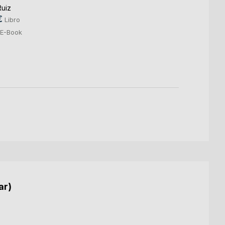
uiz
23,9
€
Libro
8,49
E-Book
ar)