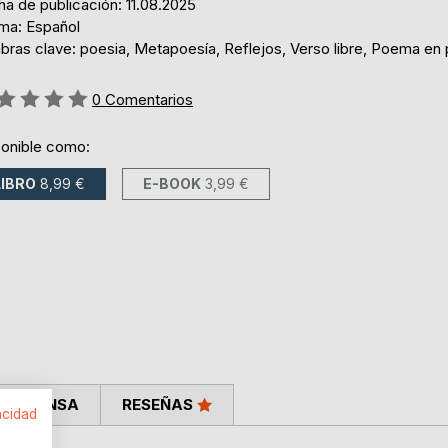
a de publicación: 11.08.2025
oma: Español
abras clave: poesia, Metapoesía, Reflejos, Verso libre, Poema en
ng:
0
Comentarios
ponible como:
LIBRO
8,99 €
E-BOOK
3,99 €
LA PRENSA
RESEÑAS
acidad