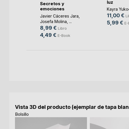
luz
Secretos y
bosa
emociones
Kayra Yuko
11,00 €
Javier Cáceres Jara
,
Li
Josefa Molina
, ...
5,99 €
E-
ok
8,99 €
Libro
4,49 €
E-Book
Vista 3D del producto (ejemplar de tapa bla
Bolsillo