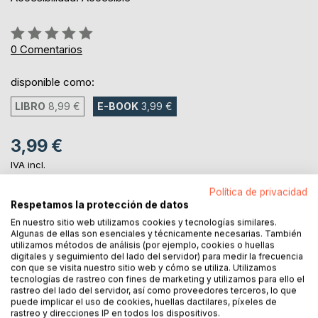
Rating:
0%
0
Comentarios
disponible como:
LIBRO
8,99 €
E-BOOK
3,99 €
3,99 €
IVA incl.
ya disponible para descarga
Política de privacidad
Respetamos la protección de datos
En nuestro sitio web utilizamos cookies y tecnologías similares.
AL CARRITO
Algunas de ellas son esenciales y técnicamente necesarias. También
utilizamos métodos de análisis (por ejemplo, cookies o huellas
digitales y seguimiento del lado del servidor) para medir la frecuencia
Añadir a lista de deseo
con que se visita nuestro sitio web y cómo se utiliza. Utilizamos
tecnologías de rastreo con fines de marketing y utilizamos para ello el
Haz una reseña
rastreo del lado del servidor, así como proveedores terceros, lo que
puede implicar el uso de cookies, huellas dactilares, píxeles de
rastreo y direcciones IP en todos los dispositivos.