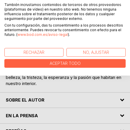
También incrustamos contenidos de terceros de otros proveedores
(plataformas de vídeo) en nuestro sitio web. No tenemos ninguna
influencia sobre el tratamiento posterior de los datos y cualquier
seguimiento por parte del proveedor externo.
Con tu configuración, das tu consentimiento a los procesos descritos
DESCRIPCIÓN
anteriormente. Puedes revocar tu consentimiento con efecto para el
futuro. (
www.bod.com.es/aviso-legal
).
En este libro el autor se acerca a través del instrumento de
RECHAZAR
NO, AJUSTAR
la poesía a conceptos cotidianos de la vida y de la
naturaleza con el fín de entender sus sentimientos, dudas,
ACEPTAR TODO
sensaciones, incógnitas. Cada poema es un reflejo del
autor sobre la experiencia humana, una ventana abierta a la
belleza, la tristeza, la esperanza y la pasión que habitan en
nuestro interior.
SOBRE EL AUTOR
EN LA PRENSA