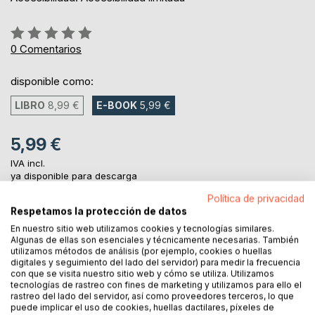
Rating:
0%
0
Comentarios
disponible como:
LIBRO
8,99 €
E-BOOK
5,99 €
5,99 €
IVA incl.
ya disponible para descarga
Política de privacidad
Respetamos la protección de datos
AL CARRITO
En nuestro sitio web utilizamos cookies y tecnologías similares.
Algunas de ellas son esenciales y técnicamente necesarias. También
utilizamos métodos de análisis (por ejemplo, cookies o huellas
digitales y seguimiento del lado del servidor) para medir la frecuencia
Añadir a lista de deseo
con que se visita nuestro sitio web y cómo se utiliza. Utilizamos
Haz una reseña
tecnologías de rastreo con fines de marketing y utilizamos para ello el
rastreo del lado del servidor, así como proveedores terceros, lo que
puede implicar el uso de cookies, huellas dactilares, píxeles de