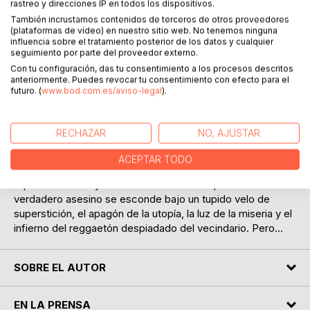
rastreo y direcciones IP en todos los dispositivos.
También incrustamos contenidos de terceros de otros proveedores
(plataformas de vídeo) en nuestro sitio web. No tenemos ninguna
influencia sobre el tratamiento posterior de los datos y cualquier
seguimiento por parte del proveedor externo.
Con tu configuración, das tu consentimiento a los procesos descritos
DESCRIPCIÓN
anteriormente. Puedes revocar tu consentimiento con efecto para el
futuro. (
www.bod.com.es/aviso-legal
).
Una serie de extrañas muertes en un edificio de Micro X,
Alamar, conmociona a toda la comunidad. La unidad
RECHAZAR
NO, AJUSTAR
criminalística conocida como la "American Patrol", liderada
por la perito Danger, está a cargo del caso. No hay
ACEPTAR TODO
sospechosos. No hay pauta, patrón, redundancia o
repetición. No hay "casos". Todos son culpables. El
verdadero asesino se esconde bajo un tupido velo de
superstición, el apagón de la utopía, la luz de la miseria y el
infierno del reggaetón despiadado del vecindario. Pero...
SOBRE EL AUTOR
EN LA PRENSA