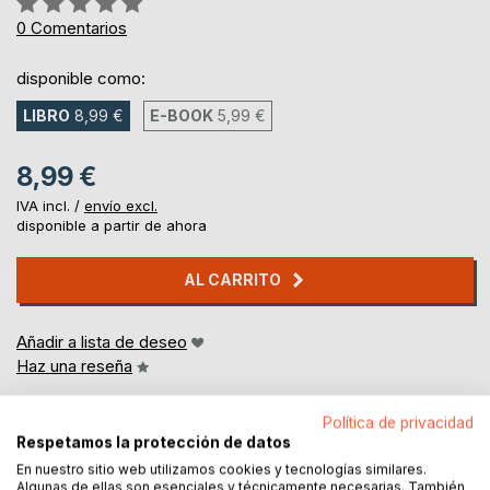
0%
0
Comentarios
disponible como:
LIBRO
8,99 €
E-BOOK
5,99 €
8,99 €
IVA incl. /
envío excl.
disponible a partir de ahora
AL CARRITO
Añadir a lista de deseo
Haz una reseña
Política de privacidad
Respetamos la protección de datos
En nuestro sitio web utilizamos cookies y tecnologías similares.
Algunas de ellas son esenciales y técnicamente necesarias. También