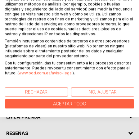
utilizamos métodos de análisis (por ejemplo, cookies o huellas
digitales y seguimiento del lado del servidor) para medir la frecuencia
DESCRIPCIÓN
con que se visita nuestro sitio web y cómo se utiliza. Utilizamos
tecnologías de rastreo con fines de marketing y utilizamos para ello el
rastreo del lado del servidor, así como proveedores terceros, lo que
puede implicar el uso de cookies, huellas dactilares, píxeles de
Una serie de extrañas muertes en un edificio de Micro X,
rastreo y direcciones IP en todos los dispositivos.
Alamar, conmociona a toda la comunidad. La unidad
También incrustamos contenidos de terceros de otros proveedores
criminalística conocida como la "American Patrol", liderada
(plataformas de vídeo) en nuestro sitio web. No tenemos ninguna
por la perito Danger, está a cargo del caso. No hay
influencia sobre el tratamiento posterior de los datos y cualquier
sospechosos. No hay pauta, patrón, redundancia o
seguimiento por parte del proveedor externo.
repetición. No hay "casos". Todos son culpables. El
Con tu configuración, das tu consentimiento a los procesos descritos
anteriormente. Puedes revocar tu consentimiento con efecto para el
verdadero asesino se esconde bajo un tupido velo de
futuro. (
www.bod.com.es/aviso-legal
).
superstición, el apagón de la utopía, la luz de la miseria y el
infierno del reggaetón despiadado del vecindario. Pero...
RECHAZAR
NO, AJUSTAR
SOBRE EL AUTOR
ACEPTAR TODO
EN LA PRENSA
RESEÑAS