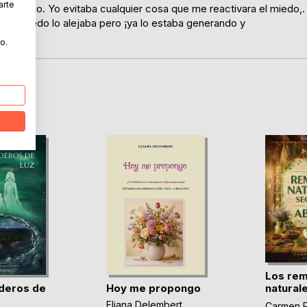
arte
mpo largo. Yo evitaba cualquier cosa que me reactivara el miedo,.
o al miedo lo alejaba pero ¡ya lo estaba generando y
o.
Los re
deros de
Hoy me propongo
natural
de(...)
Eliana Delembert
Carmen R