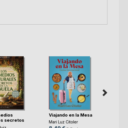
La ac
cuent
Silja S
5,99
medios
Viajando en la Mesa
12,9
es secretos
Mari Luz Citoler
uiz