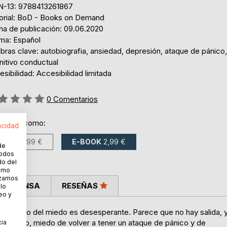
N-13: 9788413261867
torial: BoD - Books on Demand
ha de publicación: 09.06.2020
oma: Español
bras clave: autobiografia, ansiedad, depresión, ataque de pánico,
nitivo conductual
sibilidad: Accesibilidad limitada
ng:
0
Comentarios
ponible como:
acidad
LIBRO
5,99 €
E-BOOK
2,99 €
de
todos
do del
cómo
lizamos
LA PRENSA
RESEÑAS
 lo
eo y
tir miedo del miedo es desesperante. Parece que no hay salida, 
es tengo, miedo de volver a tener un ataque de pánico y de
cia