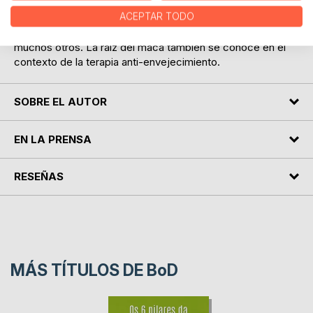
El campo de aplicación incluye: terapia del cáncer,
ACEPTAR TODO
disfunción eréctil, depresión, nacimiento prematuro y
fertilidad femenina, la anemia, trastornos endocrinos, y
muchos otros. La raíz del maca también se conoce en el
contexto de la terapia anti-envejecimiento.
SOBRE EL AUTOR
EN LA PRENSA
RESEÑAS
MÁS TÍTULOS DE
BoD