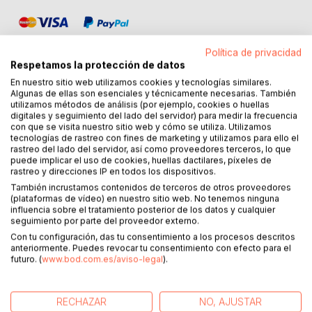
Política de privacidad
Respetamos la protección de datos
En nuestro sitio web utilizamos cookies y tecnologías similares.
Algunas de ellas son esenciales y técnicamente necesarias. También
DESCRIPCIÓN
utilizamos métodos de análisis (por ejemplo, cookies o huellas
digitales y seguimiento del lado del servidor) para medir la frecuencia
con que se visita nuestro sitio web y cómo se utiliza. Utilizamos
tecnologías de rastreo con fines de marketing y utilizamos para ello el
Imagina una planta, un simple tubérculo, que parece un
rastreo del lado del servidor, así como proveedores terceros, lo que
rábano, que crece a una altitud de 4000 metros, que
puede implicar el uso de cookies, huellas dactilares, píxeles de
sobrevive el calor extremo, el frío, un clima severo y un
rastreo y direcciones IP en todos los dispositivos.
ambiente enrarecido y que al mismo tiempo almacena
También incrustamos contenidos de terceros de otros proveedores
fuerza, vitaminas, oligoelementos y nutrientes minerales.
(plataformas de vídeo) en nuestro sitio web. No tenemos ninguna
influencia sobre el tratamiento posterior de los datos y cualquier
seguimiento por parte del proveedor externo.
Los Incas ya habían utilizado la raíz de maca de las
Con tu configuración, das tu consentimiento a los procesos descritos
altiplanicies andinas como alimento y como medicina.
anteriormente. Puedes revocar tu consentimiento con efecto para el
Peter Carl Simons, un experto en salud, muestra cómo
futuro. (
www.bod.com.es/aviso-legal
).
esta planta poco interesante todavía puede ser utilizada
como parte de una terapia.
RECHAZAR
NO, AJUSTAR