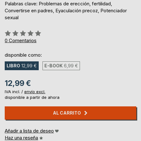
Palabras clave: Problemas de erección, fertilidad,
Convertirse en padres, Eyaculación precoz, Potenciador
sexual
Rating:
0%
0
Comentarios
disponible como:
LIBRO
12,99 €
E-BOOK
6,99 €
12,99 €
IVA incl. /
envío excl.
disponible a partir de ahora
AL CARRITO
Añadir a lista de deseo
Haz una reseña