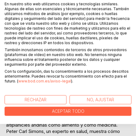
En nuestro sitio web utilizamos cookies y tecnologías similares.
Algunas de ellas son esenciales y técnicamente necesarias. También
Añadir a lista de deseo
utilizamos métodos de análisis (por ejemplo, cookies o huellas
Haz una reseña
digitales y seguimiento del lado del servidor) para medir la frecuencia
con que se visita nuestro sitio web y cómo se utiliza. Utilizamos
tecnologías de rastreo con fines de marketing y utilizamos para ello el
rastreo del lado del servidor, así como proveedores terceros, lo que
puede implicar el uso de cookies, huellas dactilares, píxeles de
rastreo y direcciones IP en todos los dispositivos.
También incrustamos contenidos de terceros de otros proveedores
(plataformas de vídeo) en nuestro sitio web. No tenemos ninguna
influencia sobre el tratamiento posterior de los datos y cualquier
DESCRIPCIÓN
seguimiento por parte del proveedor externo.
Con tu configuración, das tu consentimiento a los procesos descritos
anteriormente. Puedes revocar tu consentimiento con efecto para el
Imagina una planta, un simple tubérculo, que parece un
futuro. (
www.bod.com.es/aviso-legal
).
rábano, que crece a una altitud de 4000 metros, que
sobrevive el calor extremo, el frío, un clima severo y un
ambiente enrarecido y que al mismo tiempo almacena
RECHAZAR
NO, AJUSTAR
fuerza, vitaminas, oligoelementos y nutrientes minerales.
ACEPTAR TODO
Los Incas ya habían utilizado la raíz de maca de las
altiplanicies andinas como alimento y como medicina.
Peter Carl Simons, un experto en salud, muestra cómo