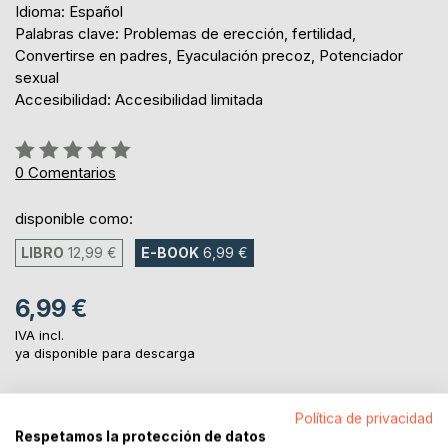
Idioma: Español
Palabras clave: Problemas de erección, fertilidad,
Convertirse en padres, Eyaculación precoz, Potenciador
sexual
Accesibilidad: Accesibilidad limitada
Rating:
0%
0
Comentarios
disponible como:
LIBRO
12,99 €
E-BOOK
6,99 €
6,99 €
IVA incl.
ya disponible para descarga
Política de privacidad
AL CARRITO
Respetamos la protección de datos