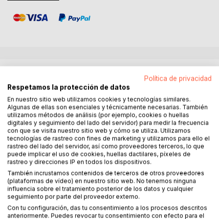
DESCRIPCIÓN
Política de privacidad
Respetamos la protección de datos
The beauty of art is necessary for happiness.
En nuestro sitio web utilizamos cookies y tecnologías similares.
Algunas de ellas son esenciales y técnicamente necesarias. También
utilizamos métodos de análisis (por ejemplo, cookies o huellas
In everyday life the arts give that extra dimension to life
digitales y seguimiento del lado del servidor) para medir la frecuencia
that makes it a great adventure.
con que se visita nuestro sitio web y cómo se utiliza. Utilizamos
tecnologías de rastreo con fines de marketing y utilizamos para ello el
rastreo del lado del servidor, así como proveedores terceros, lo que
The art and design in buildings, city planning, gardens and
puede implicar el uso de cookies, huellas dactilares, píxeles de
parks, roads, bridges, everything that we use daily
rastreo y direcciones IP en todos los dispositivos.
contributes to a happy and fulfilling life.
También incrustamos contenidos de terceros de otros proveedores
(plataformas de vídeo) en nuestro sitio web. No tenemos ninguna
influencia sobre el tratamiento posterior de los datos y cualquier
Ugly buildings, sloppy design, poor quality workmanship,
seguimiento por parte del proveedor externo.
littering and defacing contributes to a miserable life.
Con tu configuración, das tu consentimiento a los procesos descritos
anteriormente. Puedes revocar tu consentimiento con efecto para el