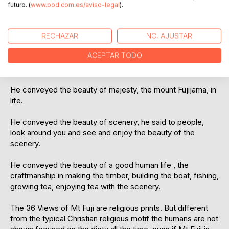
Why would you want a miserable life? Why would you want
futuro. (
www.bod.com.es/aviso-legal
).
to impose a miserable life on others?
Hokusai was not only a truly great artist.
RECHAZAR
NO, AJUSTAR
ACEPTAR TODO
He also sent a message to common people, who could
afford to buy his low cost prints.
He conveyed the beauty of majesty, the mount Fujijama, in
life.
He conveyed the beauty of scenery, he said to people,
look around you and see and enjoy the beauty of the
scenery.
He conveyed the beauty of a good human life , the
craftmanship in making the timber, building the boat, fishing,
growing tea, enjoying tea with the scenery.
The 36 Views of Mt Fuji are religious prints. But different
from the typical Christian religious motif the humans are not