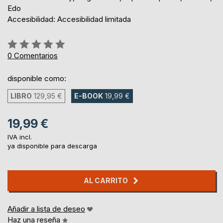
Edo
Accesibilidad: Accesibilidad limitada
Rating:
0%
0
Comentarios
disponible como:
LIBRO
129,95 €
E-BOOK
19,99 €
19,99 €
IVA incl.
ya disponible para descarga
AL CARRITO
Añadir a lista de deseo
Haz una reseña