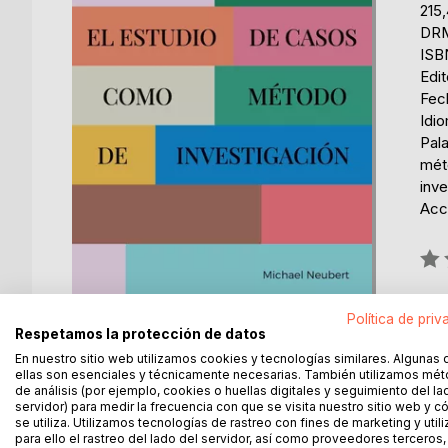
215
DRM
ISB
Edi
Fec
Idi
Pal
mét
inve
Acce
Rati
0%
dis
Política de priv
Respetamos la protección de datos
En nuestro sitio web utilizamos cookies y tecnologías similares. Algunas 
ellas son esenciales y técnicamente necesarias. También utilizamos mé
de análisis (por ejemplo, cookies o huellas digitales y seguimiento del la
servidor) para medir la frecuencia con que se visita nuestro sitio web y 
se utiliza. Utilizamos tecnologías de rastreo con fines de marketing y uti
DESCRIPCIÓN
SOBRE EL AUTOR
EN 
para ello el rastreo del lado del servidor, así como proveedores terceros,