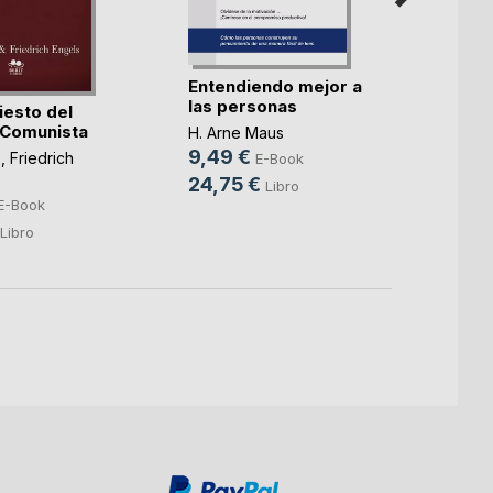
El Tr
Entendiendo mejor a
y la B
las personas
iesto del
 Comunista
Andrés
H. Arne Maus
3,99
9,49 €
x
,
Friedrich
E-Book
8,00
24,75 €
Libro
E-Book
Libro