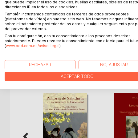
que puede implicar el uso de cookies, huellas dactilares, píxeles de rastr
direcciones IP en todos los dispositivos.
El diseño de estudio de caso es uno de los método
También incrustamos contenidos de terceros de otros proveedores
investigadores y profesionales. Una de las razones
(plataformas de vídeo) en nuestro sitio web. No tenemos ninguna influen
únicos o múltiples, se pueden utilizar datos cuant
sobre el tratamiento posterior de los datos y cualquier seguimiento por p
del proveedor externo.
puede desarrollar una nueva teoría. Este libro pro
Con tu configuración, das tu consentimiento a los procesos descritos
aprovechar todo el potencial de este método de in
anteriormente. Puedes revocar tu consentimiento con efecto para el futur
investigador que tiene muchos años de experienci
(
www.bod.com.es/aviso-legal
).
cantidad de libros y artículos científicos.
RECHAZAR
NO, AJUSTAR
MÁS TÍTULOS DE
BoD
ACEPTAR TODO