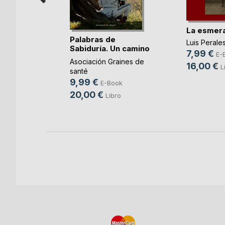
La esmer
Palabras de
Luis Perale
Sabiduría. Un camino
nde el
7,99 €
E-
p(...)
Asociación Graines de
16,00 €
L
santé
GUEZ
9,99 €
E-Book
ok
20,00 €
Libro