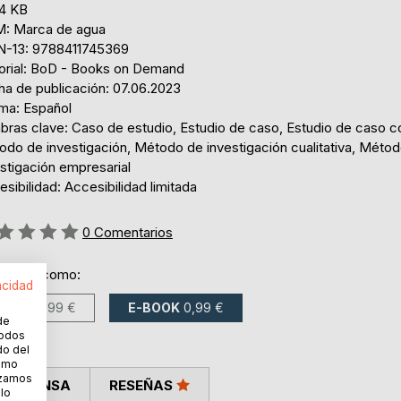
,4 KB
: Marca de agua
N-13: 9788411745369
torial: BoD - Books on Demand
ha de publicación: 07.06.2023
oma: Español
abras clave: Caso de estudio, Estudio de caso, Estudio de caso 
odo de investigación, Método de investigación cualitativa, Méto
stigación empresarial
sibilidad: Accesibilidad limitada
ng:
0
Comentarios
ponible como:
acidad
LIBRO
8,99 €
E-BOOK
0,99 €
de
todos
do del
cómo
lizamos
LA PRENSA
RESEÑAS
 lo