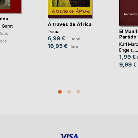
alda
A través de África
s Garat
El Manif
Dunïa
Book
Partido
6,99 €
E-Book
ibro
Karl Mar
16,95 €
Libro
Engels
, ...
1,99 €
9,99 €