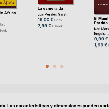
La esmeralda
de África
Luis Perales Garat
El Manif
16,00 €
Libro
Partido
ibro
7,99 €
E-Book
Karl Mar
Book
Engels
, ...
9,99 €
1,99 €
nda. Las caracteristicas y dimensiones pueden vari