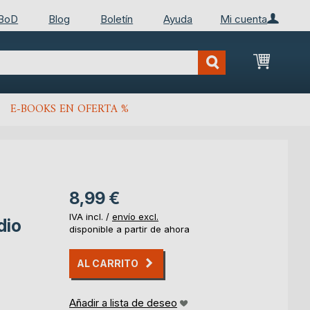
 BoD
Blog
Boletín
Ayuda
Mi cuenta
Mi cest
E-BOOKS EN OFERTA %
8,99 €
IVA incl. /
envío excl.
dio
disponible a partir de ahora
AL CARRITO
Añadir a lista de deseo