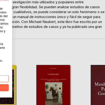
s de investigación más utilizados y populares entre
 es su gran flexibilidad. Se pueden analizar estudios de casos
de
itativos o cualitativos, se puede considerar un solo fenómeno o se
todos
do del
porciona un manual de instrucciones único y fácil de seguir para
cómo
vestigación. Con Michael Neubert, este libro fue escrito por un
lizamos
a con diseños de estudios de casos y ya ha publicado una gran
 lo
eo y
cia
arte
o.