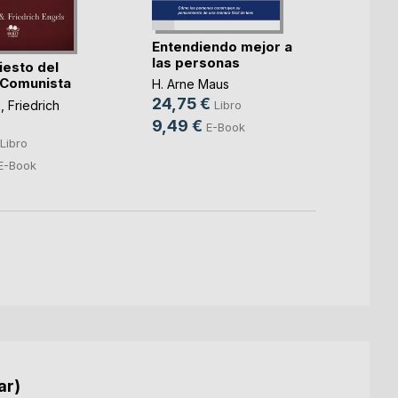
Entendiendo mejor a
En no
las personas
democ
iesto del
 Comunista
H. Arne Maus
Adolfo
24,75 €
6,28
x
,
Friedrich
Libro
9,49 €
E-Book
Libro
E-Book
ar)