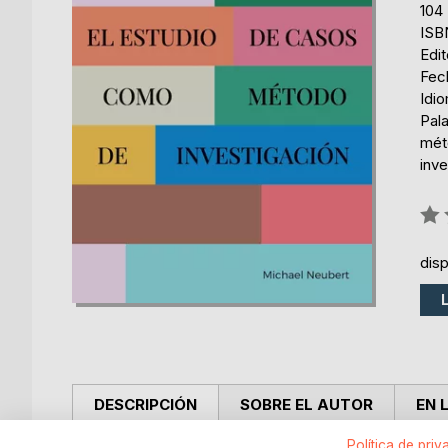
104
ISB
Edi
Fec
Idi
Pal
mét
inve
Rati
0%
dis
DESCRIPCIÓN
SOBRE EL AUTOR
EN 
Política de priv