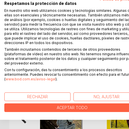
El diseño de estudio de caso es uno de los método
Respetamos la protección de datos
investigadores y profesionales. Una de las razones
En nuestro sitio web utilizamos cookies y tecnologías similares. Algunas 
únicos o múltiples, se pueden utilizar datos cuant
ellas son esenciales y técnicamente necesarias. También utilizamos mé
de análisis (por ejemplo, cookies o huellas digitales y seguimiento del la
puede desarrollar una nueva teoría. Este libro pro
servidor) para medir la frecuencia con que se visita nuestro sitio web y 
aprovechar todo el potencial de este método de in
se utiliza. Utilizamos tecnologías de rastreo con fines de marketing y uti
investigador que tiene muchos años de experienci
para ello el rastreo del lado del servidor, así como proveedores terceros,
que puede implicar el uso de cookies, huellas dactilares, píxeles de rastr
cantidad de libros y artículos científicos.
direcciones IP en todos los dispositivos.
También incrustamos contenidos de terceros de otros proveedores
(plataformas de vídeo) en nuestro sitio web. No tenemos ninguna influen
sobre el tratamiento posterior de los datos y cualquier seguimiento por p
MÁS TÍTULOS DE
BoD
del proveedor externo.
Con tu configuración, das tu consentimiento a los procesos descritos
anteriormente. Puedes revocar tu consentimiento con efecto para el futur
(
www.bod.com.es/aviso-legal
).
RECHAZAR
NO, AJUSTAR
ACEPTAR TODO