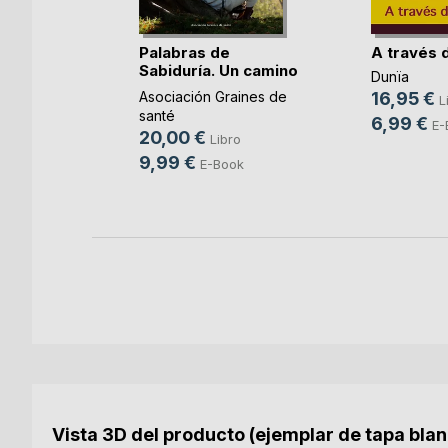
sobre
Palabras de
A través 
s re(...)
Sabiduría. Un camino
Dunïa
 Castro
p(...)
Asociación Graines de
16,95 €
L
o
santé
6,99 €
E-
20,00 €
Libro
9,99 €
E-Book
Vista 3D del producto (ejemplar de tapa bla