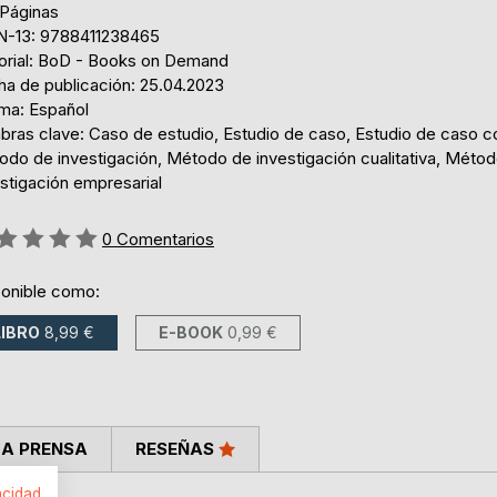
 Páginas
N-13: 9788411238465
torial: BoD - Books on Demand
ha de publicación: 25.04.2023
oma: Español
abras clave: Caso de estudio, Estudio de caso, Estudio de caso 
odo de investigación, Método de investigación cualitativa, Méto
stigación empresarial
ng:
0
Comentarios
ponible como:
LIBRO
8,99 €
E-BOOK
0,99 €
LA PRENSA
RESEÑAS
acidad