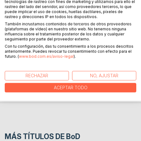
tecnologías de rastreo con fines de marketing y utilizamos para ello el
decisión de titular el libro en Inglés cuando el contenido es
rastreo del lado del servidor, así como proveedores terceros, lo que
en Español. Sin embargo, considero que esta palabra
puede implicar el uso de cookies, huellas dactilares, píxeles de
posee mucho más significado en Inglés que en Español.
rastreo y direcciones IP en todos los dispositivos.
Por eso, he decidido que, a pesar que pueda ser confuso
También incrustamos contenidos de terceros de otros proveedores
para el lector, quiero que mi libro lleve el título que merece
(plataformas de vídeo) en nuestro sitio web. No tenemos ninguna
influencia sobre el tratamiento posterior de los datos y cualquier
y no se llame "Con todo mi corazón" que sería la
seguimiento por parte del proveedor externo.
traducción.
Con tu configuración, das tu consentimiento a los procesos descritos
anteriormente. Puedes revocar tu consentimiento con efecto para el
futuro. (
www.bod.com.es/aviso-legal
).
SOBRE EL AUTOR
RECHAZAR
NO, AJUSTAR
EN LA PRENSA
ACEPTAR TODO
RESEÑAS
MÁS TÍTULOS DE
BoD