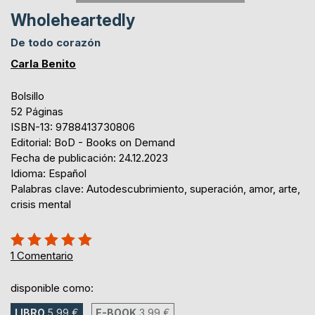
Wholeheartedly
De todo corazón
Carla Benito
Bolsillo
52 Páginas
ISBN-13: 9788413730806
Editorial: BoD - Books on Demand
Fecha de publicación: 24.12.2023
Idioma: Español
Palabras clave: Autodescubrimiento, superación, amor, arte,
crisis mental
Rating:
100%
1
Comentario
disponible como:
LIBRO
5,99 €
E-BOOK
3,99 €