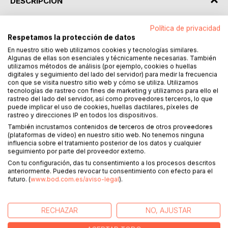
DESCRIPCIÓN
Política de privacidad
Siempre me he preguntado si en el futuro que se nos
Respetamos la protección de datos
avecina existirá la poesía tal y como la conocemos. Quiero
En nuestro sitio web utilizamos cookies y tecnologías similares.
pensar que sí, que por mucho que cambie el formato, la
Algunas de ellas son esenciales y técnicamente necesarias. También
reciten unos avatares, o la escenifiquen nuestros clones,
utilizamos métodos de análisis (por ejemplo, cookies o huellas
seguirán existiendo los versos.
digitales y seguimiento del lado del servidor) para medir la frecuencia
Este libro precisamente está hecho de poemas que solo
con que se visita nuestro sitio web y cómo se utiliza. Utilizamos
tecnologías de rastreo con fines de marketing y utilizamos para ello el
utilicé para participar en internet, en las redes sociales, en
rastreo del lado del servidor, así como proveedores terceros, lo que
algunos retos, juegos y concursos que circulan por ahí (ver
puede implicar el uso de cookies, huellas dactilares, píxeles de
pie de página). Personalmente creo que hacen una gran
rastreo y direcciones IP en todos los dispositivos.
labor, pues ayudan a que este género literario siga hoy muy
También incrustamos contenidos de terceros de otros proveedores
(plataformas de vídeo) en nuestro sitio web. No tenemos ninguna
vivo y avance conforme a los tiempos. No quería que se
influencia sobre el tratamiento posterior de los datos y cualquier
me perdieran ni que se quedaran solamente en el mundo
seguimiento por parte del proveedor externo.
virtual y los he recopilado en este pequeño poemario. El
Con tu configuración, das tu consentimiento a los procesos descritos
último del índice se titula Versos en el Metaverso y da
anteriormente. Puedes revocar tu consentimiento con efecto para el
nombre a este libro.
futuro. (
www.bod.com.es/aviso-legal
).
Enma Kent
RECHAZAR
NO, AJUSTAR
La poesía no tiene tiempo, el que la lee la rescata,
la hace presente y luego la regresa a su eternidad