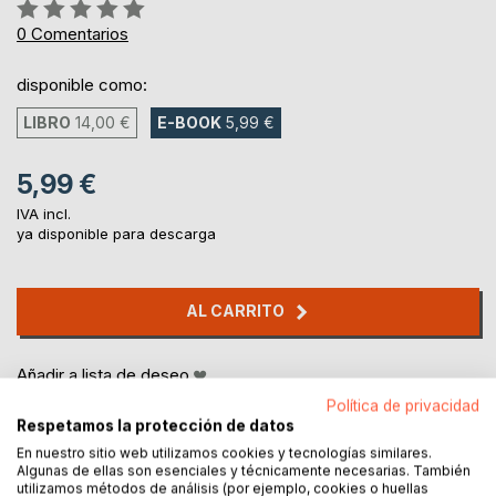
Rating:
0%
0
Comentarios
disponible como:
LIBRO
14,00 €
E-BOOK
5,99 €
5,99 €
IVA incl.
ya disponible para descarga
AL CARRITO
Añadir a lista de deseo
Haz una reseña
Política de privacidad
Respetamos la protección de datos
En nuestro sitio web utilizamos cookies y tecnologías similares.
Algunas de ellas son esenciales y técnicamente necesarias. También
utilizamos métodos de análisis (por ejemplo, cookies o huellas