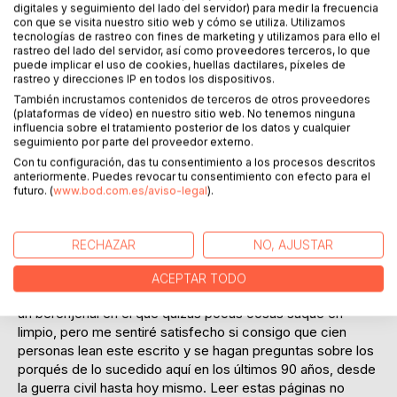
digitales y seguimiento del lado del servidor) para medir la frecuencia
con que se visita nuestro sitio web y cómo se utiliza. Utilizamos
tecnologías de rastreo con fines de marketing y utilizamos para ello el
rastreo del lado del servidor, así como proveedores terceros, lo que
DESCRIPCIÓN
puede implicar el uso de cookies, huellas dactilares, píxeles de
rastreo y direcciones IP en todos los dispositivos.
También incrustamos contenidos de terceros de otros proveedores
Como dijo Baruch Spinoza "Ni reír ni llorar, sino
(plataformas de vídeo) en nuestro sitio web. No tenemos ninguna
comprender". Pretendo con este ensayo acercarme a mí
influencia sobre el tratamiento posterior de los datos y cualquier
seguimiento por parte del proveedor externo.
mismo en primer lugar y a quienes quieran hacerlo, a la
Con tu configuración, das tu consentimiento a los procesos descritos
comprensión, que no justificación, de una Historia reciente
anteriormente. Puedes revocar tu consentimiento con efecto para el
de esta Euskadi nuestra en la que llevo 80 años de mi
futuro. (
www.bod.com.es/aviso-legal
).
existencia y a la que me cuesta mucho, incluso demasiado,
entender. Busco razones y me cuesta aceptar que los
vascos seamos tan cobardes. Busco razones y me cuesta
RECHAZAR
NO, AJUSTAR
imaginar el gregarismo brutal de nuestra gente. Busco
razones y me cuesta entender el bajo aprecio que el
ACEPTAR TODO
pensamiento crítico tiene. Y me he metido de cabeza en
un berenjenal en el que quizás pocas cosas saque en
limpio, pero me sentiré satisfecho si consigo que cien
personas lean este escrito y se hagan preguntas sobre los
porqués de lo sucedido aquí en los últimos 90 años, desde
la guerra civil hasta hoy mismo. Leer estas páginas no