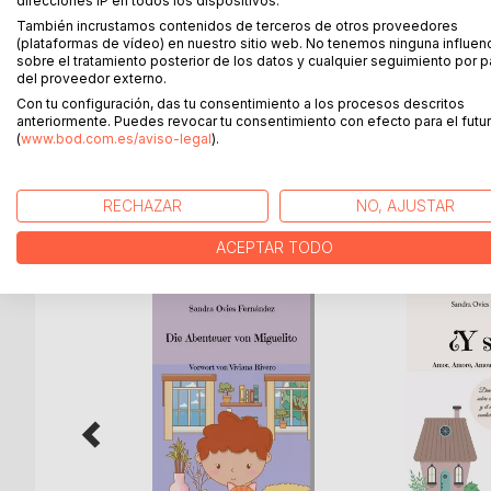
direcciones IP en todos los dispositivos.
¿Crees en el amor a primera vista? No, seguro qu
También incrustamos contenidos de terceros de otros proveedores
a alguien y has sabido que, si esa persona te con
(plataformas de vídeo) en nuestro sitio web. No tenemos ninguna influen
que estuviera, y comprendería que tú eras el únic
sobre el tratamiento posterior de los datos y cualquier seguimiento por p
del proveedor externo.
El destino a veces es caprichoso con nosotros. Lo
Con tu configuración, das tu consentimiento a los procesos descritos
anteriormente. Puedes revocar tu consentimiento con efecto para el futur
emociones, vapuleados por el antojadizo destino, y
(
www.bod.com.es/aviso-legal
).
RECHAZAR
NO, AJUSTAR
MÁS TÍTULOS DE
BoD
ACEPTAR TODO