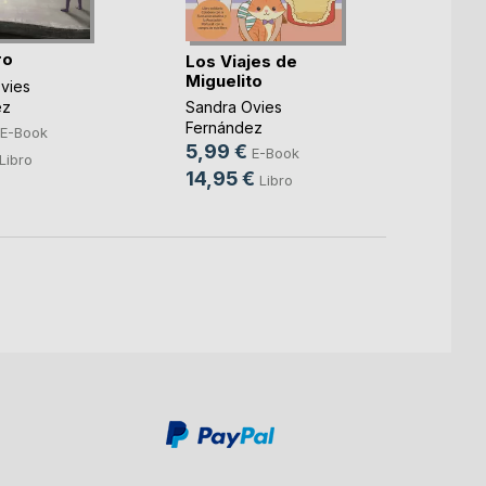
Tocat
un gr
ro
Los Viajes de
Miguelito
F.J. Kl
vies
11,99
ez
Sandra Ovies
Fernández
22,9
E-Book
5,99 €
E-Book
Libro
14,95 €
Libro