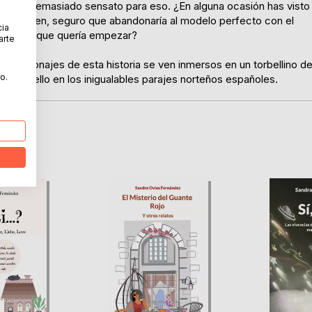
e eres demasiado sensato para eso. ¿En alguna ocasión has visto
ociera bien, seguro que abandonaría al modelo perfecto con el
cia
o con el que quería empezar?
arte
s personajes de esta historia se ven inmersos en un torbellino d
o.
 todo ello en los inigualables parajes norteños españoles.