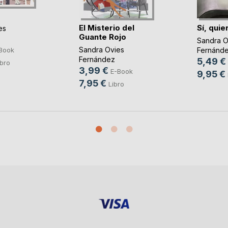
El Misterio del
Sí, quie
es
Guante Rojo
Sandra O
Sandra Ovies
Fernánd
Book
Fernández
5,49 €
ibro
3,99 €
E-Book
9,95 €
7,95 €
Libro