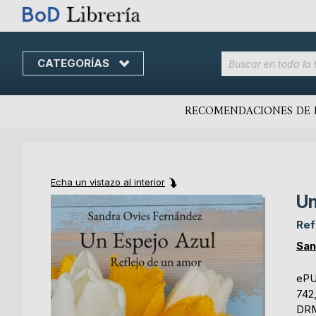
CATEGORÍAS
Skip
to
content
RECOMENDACIONES DE 
Echa un vistazo al interior
Un
Skip
Skip
to
to
Ref
the
the
end
beginning
San
of
of
the
the
eP
images
images
742
gallery
gallery
DRM