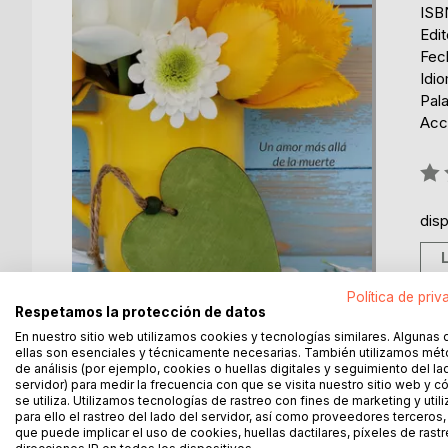
ISB
Edi
Fec
Idi
Pal
Acce
Rati
0%
dis
Política de priv
Respetamos la protección de datos
En nuestro sitio web utilizamos cookies y tecnologías similares. Algunas 
ellas son esenciales y técnicamente necesarias. También utilizamos mé
de análisis (por ejemplo, cookies o huellas digitales y seguimiento del la
servidor) para medir la frecuencia con que se visita nuestro sitio web y 
se utiliza. Utilizamos tecnologías de rastreo con fines de marketing y uti
DESCRIPCIÓN
SOBRE EL AUTOR
EN 
para ello el rastreo del lado del servidor, así como proveedores terceros,
que puede implicar el uso de cookies, huellas dactilares, píxeles de rastr