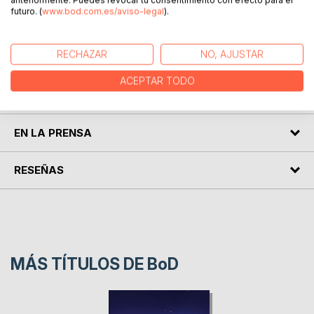
futuro. (
www.bod.com.es/aviso-legal
).
Un breve y bonito título, escrito durante la cuarentena de
2020, en el cual el autor refleja sus pensamientos y trata de
que las personas se conozcan más así mismas.
RECHAZAR
NO, AJUSTAR
ACEPTAR TODO
SOBRE EL AUTOR
EN LA PRENSA
RESEÑAS
MÁS TÍTULOS DE
BoD