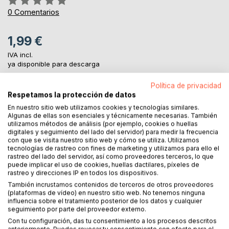
0%
0
Comentarios
1,99 €
IVA incl.
ya disponible para descarga
Política de privacidad
Respetamos la protección de datos
AL CARRITO
En nuestro sitio web utilizamos cookies y tecnologías similares.
Algunas de ellas son esenciales y técnicamente necesarias. También
utilizamos métodos de análisis (por ejemplo, cookies o huellas
Añadir a lista de deseo
digitales y seguimiento del lado del servidor) para medir la frecuencia
Haz una reseña
con que se visita nuestro sitio web y cómo se utiliza. Utilizamos
tecnologías de rastreo con fines de marketing y utilizamos para ello el
rastreo del lado del servidor, así como proveedores terceros, lo que
puede implicar el uso de cookies, huellas dactilares, píxeles de
rastreo y direcciones IP en todos los dispositivos.
También incrustamos contenidos de terceros de otros proveedores
(plataformas de vídeo) en nuestro sitio web. No tenemos ninguna
influencia sobre el tratamiento posterior de los datos y cualquier
seguimiento por parte del proveedor externo.
DESCRIPCIÓN
Con tu configuración, das tu consentimiento a los procesos descritos
anteriormente. Puedes revocar tu consentimiento con efecto para el