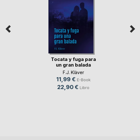
Tocata y fuga para
un gran balada
F.J. Klàver
11,99 €
E-Book
22,90 €
Libro