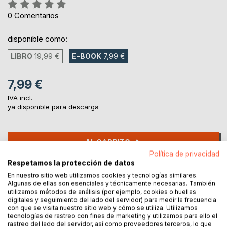
Rating:
0%
0
Comentarios
disponible como:
LIBRO
19,99 €
E-BOOK
7,99 €
7,99 €
IVA incl.
ya disponible para descarga
AL CARRITO
Política de privacidad
Respetamos la protección de datos
Añadir a lista de deseo
En nuestro sitio web utilizamos cookies y tecnologías similares.
Haz una reseña
Algunas de ellas son esenciales y técnicamente necesarias. También
utilizamos métodos de análisis (por ejemplo, cookies o huellas
digitales y seguimiento del lado del servidor) para medir la frecuencia
con que se visita nuestro sitio web y cómo se utiliza. Utilizamos
tecnologías de rastreo con fines de marketing y utilizamos para ello el
rastreo del lado del servidor, así como proveedores terceros, lo que