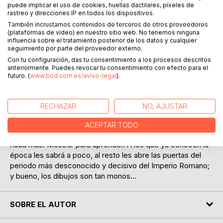
puede implicar el uso de cookies, huellas dactilares, píxeles de
rastreo y direcciones IP en todos los dispositivos.
También incrustamos contenidos de terceros de otros proveedores
DESCRIPCIÓN
(plataformas de vídeo) en nuestro sitio web. No tenemos ninguna
influencia sobre el tratamiento posterior de los datos y cualquier
seguimiento por parte del proveedor externo.
Con tu configuración, das tu consentimiento a los procesos descritos
Divertido, breve, sencillo y ¡a todo color! No terminarás
anteriormente. Puedes revocar tu consentimiento con efecto para el
conociendo la lista de emperadores del s. IV, pero ya no
futuro. (
www.bod.com.es/aviso-legal
).
volverás a confundir a un legionario romano de Augusto
con uno de Constantino y a uno de éste con un vikingo.
RECHAZAR
NO, AJUSTAR
Armas y cascos, formaciones, la logística, sus familias o la
religión, explicadas en cuatro líneas y con más de 50
ACEPTAR TODO
dibujos que llenan de vida estas páginas. No se pretende
nada más. Mostrar para aprender. A los que ya conocen la
época les sabrá a poco, al resto les abre las puertas del
periodo más desconocido y decisivo del Imperio Romano;
y bueno, los dibujos son tan monos...
SOBRE EL AUTOR