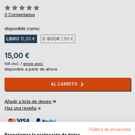
Rating:
0%
0
Comentarios
disponible como:
LIBRO
15,00 €
E-BOOK
1,99 €
15,00 €
IVA incl. /
envío excl.
disponible a partir de ahora
AL CARRITO
Añadir a lista de deseo
Haz una reseña
Política de privacidad
Respetamos la protección de datos