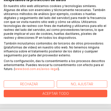
En nuestro sitio web utilizamos cookies y tecnologías similares.
Algunas de ellas son esenciales y técnicamente necesarias. También
utilizamos métodos de análisis (por ejemplo, cookies o huellas
DESCRIPCIÓN
digitales y seguimiento del lado del servidor) para medir la frecuencia
con que se visita nuestro sitio web y cómo se utiliza. Utilizamos
tecnologías de rastreo con fines de marketing y utilizamos para ello el
Las teorías de la Restauración se muestran como
rastreo del lado del servidor, así como proveedores terceros, lo que
puede implicar el uso de cookies, huellas dactilares, píxeles de
diferentes puntos de vista para la Restauración del Arte; sin
rastreo y direcciones IP en todos los dispositivos.
embargo, esto supone cometer un error de tipificación
También incrustamos contenidos de terceros de otros proveedores
lógica porque, aunque el arte "tradicional", el arte
(plataformas de vídeo) en nuestro sitio web. No tenemos ninguna
contemporáneo, el arte de los nuevos medios, y cualquier
influencia sobre el tratamiento posterior de los datos y cualquier
seguimiento por parte del proveedor externo.
práctica artística sea considerada Arte, desde el punto de
vista de la Restauración se trata de cosas diferentes.
Con tu configuración, das tu consentimiento a los procesos descritos
anteriormente. Puedes revocar tu consentimiento con efecto para el
En este libro se abordan las paradojas que surgen al
futuro. (
www.bod.com.es/aviso-legal
).
cometer este tipo de error y como evitarlas. Es un
complemento, basado en ejemplos y casos de estudios,
para la comprensión de la teoría de la conservación
RECHAZAR
NO, AJUSTAR
evolutiva.
ACEPTAR TODO
SOBRE EL AUTOR