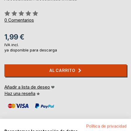
Rating:
0%
0
Comentarios
1,99 €
IVA incl.
ya disponible para descarga
AL CARRITO
Añadir a lista de deseo
Haz una reseña
Política de privacidad