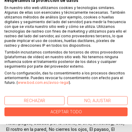
Respetamos la protección de datos
DESCRIPCIÓN
En nuestro sitio web utilizamos cookies y tecnologías similares.
Algunas de ellas son esenciales y técnicamente necesarias. También
utilizamos métodos de análisis (por ejemplo, cookies o huellas
digitales y seguimiento del lado del servidor) para medir la frecuencia
Te invito a sumergirte en un mundo siniestro y oscuro, un
con que se visita nuestro sitio web y cómo se utiliza. Utilizamos
lugar donde podrás encontrar los más impactantes relatos
tecnologías de rastreo con fines de marketing y utilizamos para ello el
rastreo del lado del servidor, así como proveedores terceros, lo que
de terror. Visitarás recónditas gasolineras, casas aisladas,
puede implicar el uso de cookies, huellas dactilares, píxeles de
solitarias estaciones y carreteras perdidas. Te llevaré de la
rastreo y direcciones IP en todos los dispositivos.
mano a través de terroríficas noches sin fin. Nunca has
También incrustamos contenidos de terceros de otros proveedores
leído nada igual.
(plataformas de vídeo) en nuestro sitio web. No tenemos ninguna
influencia sobre el tratamiento posterior de los datos y cualquier
seguimiento por parte del proveedor externo.
36 relatos de horror que no te dejarán indiferente. Si este
Con tu configuración, das tu consentimiento a los procesos descritos
año solo vas a leer un libro de terror, ¡que sea este!
anteriormente. Puedes revocar tu consentimiento con efecto para el
futuro. (
www.bod.com.es/aviso-legal
).
Contiene las siguientes narraciones:
La estación, Turno de noche, El fin del mundo, Te invito a
RECHAZAR
NO, AJUSTAR
mi fiesta, Ecos, La carretera del infierno, Sus ojos, Mi hijo
Luis, El Visitante nocturno, Los moradores, La vigilante
ACEPTAR TODO
nocturna, La iglesia, Frío, Papi hay alguien en mi cama,
Relámpagos, Sábado por la noche, El elfo, Smile.dog, Clic,
El rostro en la pared, No cierres los ojos, El payaso, El