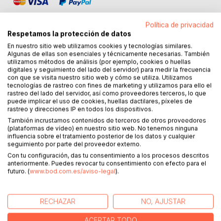
Política de privacidad
Respetamos la protección de datos
En nuestro sitio web utilizamos cookies y tecnologías similares.
Algunas de ellas son esenciales y técnicamente necesarias. También
DESCRIPCIÓN
utilizamos métodos de análisis (por ejemplo, cookies o huellas
digitales y seguimiento del lado del servidor) para medir la frecuencia
con que se visita nuestro sitio web y cómo se utiliza. Utilizamos
Los científicos chinos más reconocidos, junto con la
tecnologías de rastreo con fines de marketing y utilizamos para ello el
rastreo del lado del servidor, así como proveedores terceros, lo que
medicina popular china de siglos atrás nos llevan a
puede implicar el uso de cookies, huellas dactilares, píxeles de
reconocer los efectos en la salud de los verdaderos tés
rastreo y direcciones IP en todos los dispositivos.
Pu-Erh provenientes de la provincia china de Yunnan.
También incrustamos contenidos de terceros de otros proveedores
(plataformas de vídeo) en nuestro sitio web. No tenemos ninguna
En Europa, los resultados son abiertamente ignorados o
influencia sobre el tratamiento posterior de los datos y cualquier
seguimiento por parte del proveedor externo.
discutidos ferozmente que lo llevan a uno a preguntarse
Con tu configuración, das tu consentimiento a los procesos descritos
cuál es el verdadero interés de quienes lo combaten: ¿El
anteriormente. Puedes revocar tu consentimiento con efecto para el
bienestar de la población? O, ¿las ganancias de la industria
futuro. (
www.bod.com.es/aviso-legal
).
farmacéutica?
La experiencia en salud y nutrición del experto Peter Carl
RECHAZAR
NO, AJUSTAR
Simons trabaja a favor de su nuevo libro acerca de este té,
que es prácticamente desconocido en Europa, incluso
ACEPTAR TODO