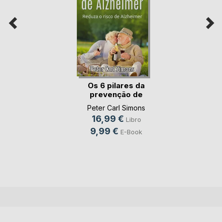
Os 6 pilares da
prevenção de
Alzhe(...)
Peter Carl Simons
16,99 €
Libro
9,99 €
E-Book