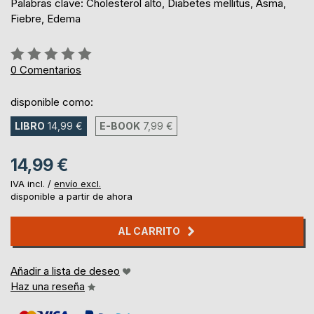
Palabras clave: Cholesterol alto, Diabetes mellitus, Asma,
Fiebre, Edema
Rating:
0%
0
Comentarios
disponible como:
LIBRO
14,99 €
E-BOOK
7,99 €
14,99 €
IVA incl. /
envío excl.
disponible a partir de ahora
AL CARRITO
Añadir a lista de deseo
Haz una reseña