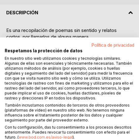
DESCRIPCIÓN
Es una recopilación de poemas sin sentido y relatos
cortos, por llamarlos de alguna manera.
Todo lo que aquí se muestra, originalmente se escribió en
Política de privacidad
cuadernos, paquetes de tabaco, servilletas de papel o
Respetamos la protección de datos
cualquier cosa que sirviera para escribir con mi pluma
En nuestro sitio web utilizamos cookies y tecnologías similares.
Parker C45 con tinta negra.
Algunas de ellas son esenciales y técnicamente necesarias. También
utilizamos métodos de análisis (por ejemplo, cookies o huellas
Todo es fruto de mi imaginación y de mis experiencias
digitales y seguimiento del lado del servidor) para medir la frecuencia
personales.
con que se visita nuestro sitio web y cómo se utiliza. Utilizamos
Me inspiro en cosas tan sencillas y cotidianas como viajar
tecnologías de rastreo con fines de marketing y utilizamos para ello el
rastreo del lado del servidor, así como proveedores terceros, lo que
en el metro, en un bar, en la calle...
puede implicar el uso de cookies, huellas dactilares, píxeles de
Principalmente escribo para mí.
rastreo y direcciones IP en todos los dispositivos.
También incrustamos contenidos de terceros de otros proveedores
Esta tercera edición está totalmente reescrita, ampliada y
(plataformas de vídeo) en nuestro sitio web. No tenemos ninguna
corregido todos los fallos que había en la anterior.
influencia sobre el tratamiento posterior de los datos y cualquier
seguimiento por parte del proveedor externo.
Espero que, si alguna vez alguien lee esto, disfrute tanto
Con tu configuración, das tu consentimiento a los procesos descritos
como yo escribiéndolo.
anteriormente. Puedes revocar tu consentimiento con efecto para el
No soy lo que escribo, soy lo que tu sientes al leerme.
futuro. (
www.bod.com.es/aviso-legal
).