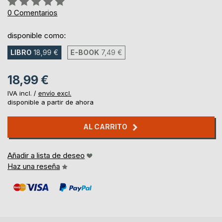
0%
0
Comentarios
disponible como:
LIBRO
18,99 €
E-BOOK
7,49 €
18,99 €
IVA incl. /
envío excl.
disponible a partir de ahora
AL CARRITO
Añadir a lista de deseo
Haz una reseña