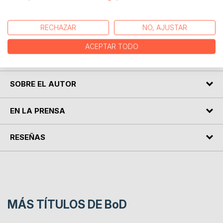
La tinta es mi sangre. Mis letras mi voz.
RECHAZAR
NO, AJUSTAR
Luis M. Cañeque
ACEPTAR TODO
Poeta del desamor
SOBRE EL AUTOR
EN LA PRENSA
RESEÑAS
MÁS TÍTULOS DE
BoD