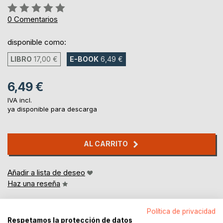
Rating:
0%
0
Comentarios
disponible como:
LIBRO
17,00 €
E-BOOK
6,49 €
6,49 €
IVA incl.
ya disponible para descarga
AL CARRITO
Añadir a lista de deseo
Haz una reseña
Política de privacidad
Respetamos la protección de datos