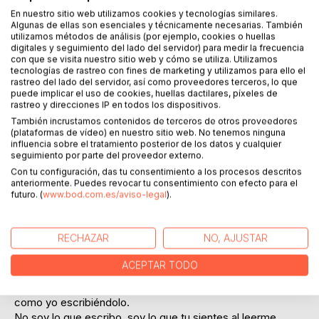
En nuestro sitio web utilizamos cookies y tecnologías similares.
Algunas de ellas son esenciales y técnicamente necesarias. También
utilizamos métodos de análisis (por ejemplo, cookies o huellas
digitales y seguimiento del lado del servidor) para medir la frecuencia
DESCRIPCIÓN
con que se visita nuestro sitio web y cómo se utiliza. Utilizamos
tecnologías de rastreo con fines de marketing y utilizamos para ello el
rastreo del lado del servidor, así como proveedores terceros, lo que
Todo lo que aquí se muestra, originalmente se escribió en
puede implicar el uso de cookies, huellas dactilares, píxeles de
rastreo y direcciones IP en todos los dispositivos.
cuadernos, paquetes de tabaco, servilletas de papel o
También incrustamos contenidos de terceros de otros proveedores
cualquier cosa que sirviera para escribir con mi pluma
(plataformas de vídeo) en nuestro sitio web. No tenemos ninguna
Parker C45 con tinta negra.
influencia sobre el tratamiento posterior de los datos y cualquier
Todo es fruto de mi imaginación y de mis experiencias
seguimiento por parte del proveedor externo.
personales.
Con tu configuración, das tu consentimiento a los procesos descritos
Me inspiro en cosas tan sencillas y cotidianas como viajar
anteriormente. Puedes revocar tu consentimiento con efecto para el
futuro. (
www.bod.com.es/aviso-legal
).
en el metro, en un bar, en la calle...
Principalmente escribo para mí.
Es una recopilación de poemas sin sentido y relatos
RECHAZAR
NO, AJUSTAR
cortos, por llamarlos de alguna manera.
Esta tercera edición está totalmente reescrita, ampliada y
ACEPTAR TODO
corregido todos los fallos que había en la anterior.
Espero que, si alguna vez alguien lee esto, disfrute tanto
como yo escribiéndolo.
No soy lo que escribo, soy lo que tu sientes al leerme.