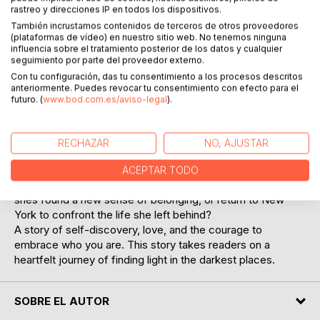
In a quiet village near Brighton, Olivia arrives to spend the
rastreo y direcciones IP en todos los dispositivos.
summer with an aunt she barely knows, running from a
También incrustamos contenidos de terceros de otros proveedores
heartbreak she cant yet face. She's not quite sure what
(plataformas de vídeo) en nuestro sitio web. No tenemos ninguna
she's searching for, but what she finds is a small town
influencia sobre el tratamiento posterior de los datos y cualquier
seguimiento por parte del proveedor externo.
brimming with secrets, a ghostly presence that seems to
Con tu configuración, das tu consentimiento a los procesos descritos
understand her loneliness, and two intriguing locals who
anteriormente. Puedes revocar tu consentimiento con efecto para el
make her question everything she thought she knew about
futuro. (
www.bod.com.es/aviso-legal
).
love.
As Olivia uncovers hidden truths about her aunts past,
she's forced to confront her own fears and desires. With
RECHAZAR
NO, AJUSTAR
summer days fading and decisions looming, she must
choose between running from her problems or finally
ACEPTAR TODO
facing them head-on. Will she stay in the village, where
shes found a new sense of belonging, or return to New
York to confront the life she left behind?
A story of self-discovery, love, and the courage to
embrace who you are. This story takes readers on a
heartfelt journey of finding light in the darkest places.
SOBRE EL AUTOR