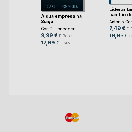
y el
Liderar la
cambio des
A sua empresa na
Suíça
Santos
Antonio Ca
7,49 €
Carl P. Honegger
E-
ook
9,99 €
19,95 €
E-Book
L
o
17,99 €
Libro