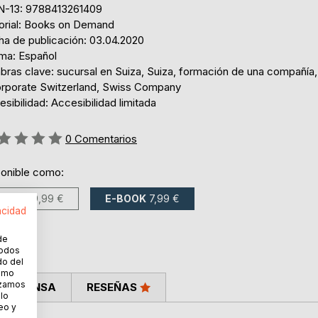
N-13: 9788413261409
torial: Books on Demand
ha de publicación: 03.04.2020
oma: Español
bras clave: sucursal en Suiza, Suiza, formación de una compañía,
orporate Switzerland, Swiss Company
sibilidad: Accesibilidad limitada
ng:
0
Comentarios
ponible como:
LIBRO
19,99 €
E-BOOK
7,99 €
acidad
de
todos
do del
cómo
lizamos
LA PRENSA
RESEÑAS
 lo
eo y