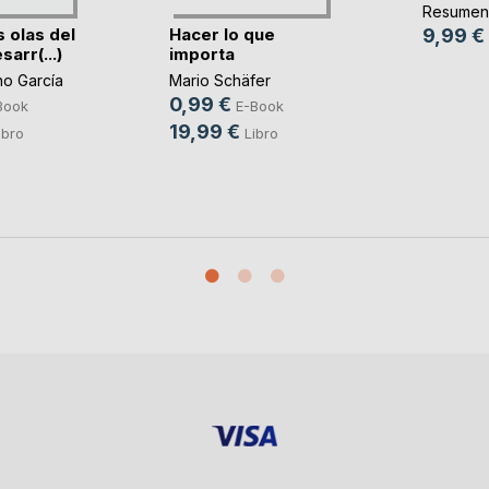
Resumene
9,99 €
s olas del
Hacer lo que
arr(...)
importa
no García
Mario Schäfer
0,99 €
Book
E-Book
19,99 €
ibro
Libro