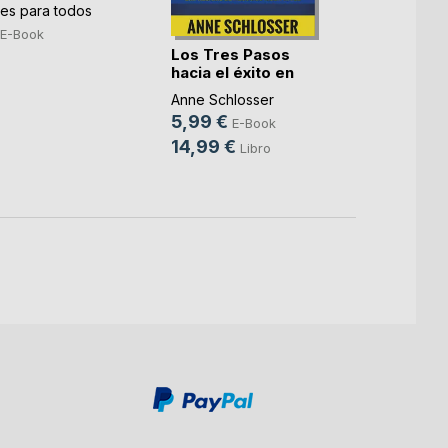
s para todos
Gesti
E-Book
admin
Los Tres Pasos
iniciati
hacia el éxito en
Andrés
MLM
5,99
Anne Schlosser
5,99 €
29,9
E-Book
14,99 €
Libro