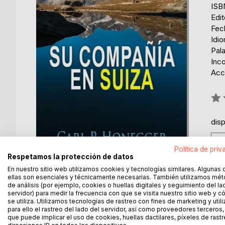
ISB
Edi
Fec
Idi
Pala
Inc
Acce
Rati
0%
dis
Política de priv
Respetamos la protección de datos
En nuestro sitio web utilizamos cookies y tecnologías similares. Algunas 
ellas son esenciales y técnicamente necesarias. También utilizamos mé
de análisis (por ejemplo, cookies o huellas digitales y seguimiento del la
servidor) para medir la frecuencia con que se visita nuestro sitio web y 
se utiliza. Utilizamos tecnologías de rastreo con fines de marketing y uti
DESCRIPCIÓN
SOBRE EL AUTOR
EN 
para ello el rastreo del lado del servidor, así como proveedores terceros,
que puede implicar el uso de cookies, huellas dactilares, píxeles de rastr