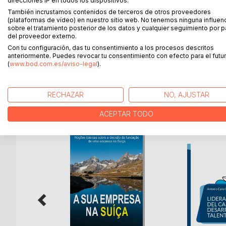
direcciones IP en todos los dispositivos.
El autor y especialista suizo, Carl. P. Honegger pr
También incrustamos contenidos de terceros de otros proveedores
formación de una compañía, o sucursal en Suiza.
(plataformas de vídeo) en nuestro sitio web. No tenemos ninguna influen
sobre el tratamiento posterior de los datos y cualquier seguimiento por p
Examina ambos, los requisitos legales. así como lo
del proveedor externo.
deliberadamente. La intención es proveer una mirad
Con tu configuración, das tu consentimiento a los procesos descritos
anteriormente. Puedes revocar tu consentimiento con efecto para el futur
sentido
(
www.bod.com.es/aviso-legal
).
RECHAZAR
NO, AJUSTAR
MÁS TÍTULOS DE
BoD
ACEPTAR TODO