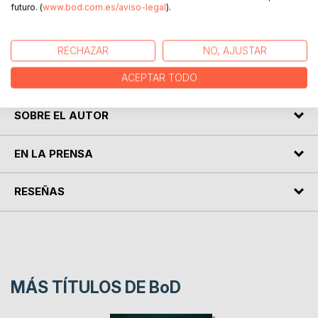
futuro. (
www.bod.com.es/aviso-legal
).
Este libro es una colección de Street Photography con
fotografías realizadas por Víctor Mero entre el 2014 y el
2016.
RECHAZAR
NO, AJUSTAR
Las instantáneas incluídas en este libro han sido realizadas
en Reus, Barcelona y París.
ACEPTAR TODO
SOBRE EL AUTOR
EN LA PRENSA
RESEÑAS
MÁS TÍTULOS DE
BoD