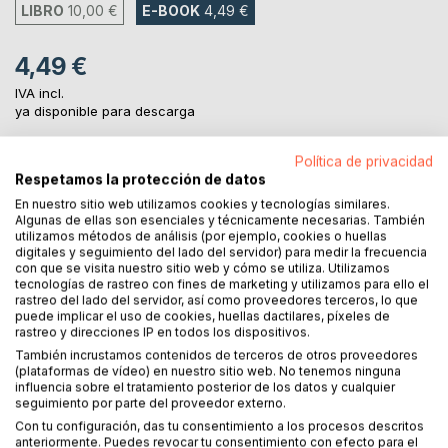
LIBRO
10,00 €
E-BOOK
4,49 €
4,49 €
IVA incl.
ya disponible para descarga
Política de privacidad
Respetamos la protección de datos
AL CARRITO
En nuestro sitio web utilizamos cookies y tecnologías similares.
Algunas de ellas son esenciales y técnicamente necesarias. También
Añadir a lista de deseo
utilizamos métodos de análisis (por ejemplo, cookies o huellas
digitales y seguimiento del lado del servidor) para medir la frecuencia
Haz una reseña
con que se visita nuestro sitio web y cómo se utiliza. Utilizamos
tecnologías de rastreo con fines de marketing y utilizamos para ello el
rastreo del lado del servidor, así como proveedores terceros, lo que
puede implicar el uso de cookies, huellas dactilares, píxeles de
rastreo y direcciones IP en todos los dispositivos.
También incrustamos contenidos de terceros de otros proveedores
(plataformas de vídeo) en nuestro sitio web. No tenemos ninguna
influencia sobre el tratamiento posterior de los datos y cualquier
seguimiento por parte del proveedor externo.
DESCRIPCIÓN
Con tu configuración, das tu consentimiento a los procesos descritos
anteriormente. Puedes revocar tu consentimiento con efecto para el