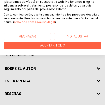
(plataformas de vídeo) en nuestro sitio web. No tenemos ninguna
influencia sobre el tratamiento posterior de los datos y cualquier
seguimiento por parte del proveedor externo.
Con tu configuración, das tu consentimiento a los procesos descritos
anteriormente. Puedes revocar tu consentimiento con efecto para el
futuro. (
www.bod.com.es/aviso-legal
).
DESCRIPCIÓN
RECHAZAR
NO, AJUSTAR
Es una adaptación del cuento clásico La cenicienta con un
marcado valor de la capacidad de soñar siendo esos
ACEPTAR TODO
sueños lo que los harán convertirse en realidad.
Simplemente "Ella".
SOBRE EL AUTOR
EN LA PRENSA
RESEÑAS