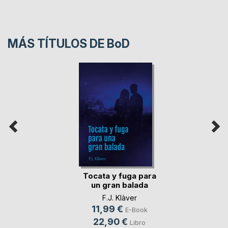
MÁS TÍTULOS DE
BoD
Tocata y fuga para
un gran balada
F.J. Klàver
11,99 €
E-Book
22,90 €
Libro