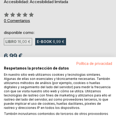
Accesibilidad: Accesibilidad limitada
Rating:
0%
0
Comentarios
disponible como:
LIBRO
16,00 €
E-BOOK
6,99 €
6,99 €
IVA incl.
Política de privacidad
ya disponible para descarga
Respetamos la protección de datos
En nuestro sitio web utilizamos cookies y tecnologías similares.
Algunas de ellas son esenciales y técnicamente necesarias. También
utilizamos métodos de análisis (por ejemplo, cookies o huellas
AL CARRITO
digitales y seguimiento del lado del servidor) para medir la frecuencia
con que se visita nuestro sitio web y cómo se utiliza. Utilizamos
tecnologías de rastreo con fines de marketing y utilizamos para ello el
rastreo del lado del servidor, así como proveedores terceros, lo que
Añadir a lista de deseo
puede implicar el uso de cookies, huellas dactilares, píxeles de
Haz una reseña
rastreo y direcciones IP en todos los dispositivos.
También incrustamos contenidos de terceros de otros proveedores