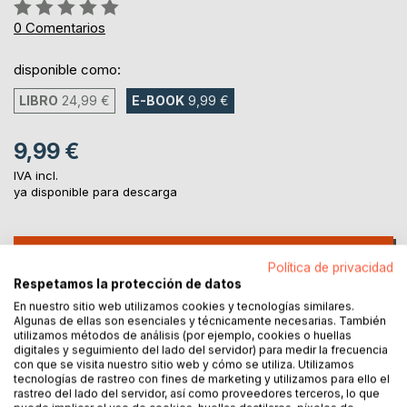
Rating:
0%
0
Comentarios
disponible como:
LIBRO
24,99 €
E-BOOK
9,99 €
9,99 €
IVA incl.
ya disponible para descarga
AL CARRITO
Política de privacidad
Respetamos la protección de datos
Añadir a lista de deseo
En nuestro sitio web utilizamos cookies y tecnologías similares.
Algunas de ellas son esenciales y técnicamente necesarias. También
Haz una reseña
utilizamos métodos de análisis (por ejemplo, cookies o huellas
digitales y seguimiento del lado del servidor) para medir la frecuencia
con que se visita nuestro sitio web y cómo se utiliza. Utilizamos
tecnologías de rastreo con fines de marketing y utilizamos para ello el
rastreo del lado del servidor, así como proveedores terceros, lo que