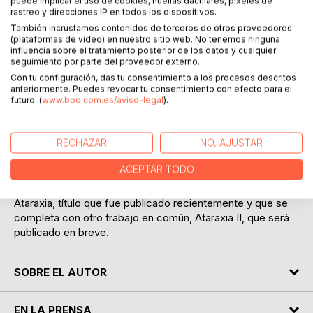
puede implicar el uso de cookies, huellas dactilares, píxeles de
rastreo y direcciones IP en todos los dispositivos.
También incrustamos contenidos de terceros de otros proveedores
(plataformas de vídeo) en nuestro sitio web. No tenemos ninguna
DESCRIPCIÓN
influencia sobre el tratamiento posterior de los datos y cualquier
seguimiento por parte del proveedor externo.
Con tu configuración, das tu consentimiento a los procesos descritos
Rimas y Más es la recopilación de esa poesía inédita y
anteriormente. Puedes revocar tu consentimiento con efecto para el
muda que inspiró a una novelista para adentrarse en
futuro. (
www.bod.com.es/aviso-legal
).
laberinto de la mente de un poeta. La obra dividida en tres
partes recoge las inquietudes existenciales de un soñador.
RECHAZAR
NO, AJUSTAR
Contiene además relatos, reflexiones y anédotas basadas
en experiencias, siempre con un fondo existencial.
ACEPTAR TODO
Esta magistral obra tiene como precedente la que en su
momento significó la fusión entre el poeta y la narradora en
Ataraxia, título que fue publicado recientemente y que se
completa con otro trabajo en común, Ataraxia II, que será
publicado en breve.
SOBRE EL AUTOR
EN LA PRENSA