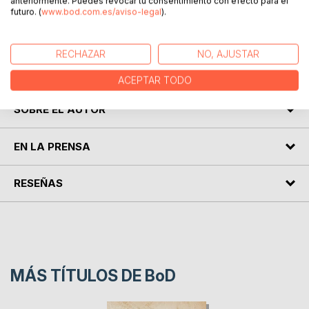
anteriormente. Puedes revocar tu consentimiento con efecto para el
futuro. (
www.bod.com.es/aviso-legal
).
Un recorrido a lo largo de la trayectoria de la Residencia en
Psicología Clínica en el Hospital Universitario San Cecilio
RECHAZAR
NO, AJUSTAR
de la provincia de Granada (España). Toda una aventura
formativa y experiencial.
ACEPTAR TODO
SOBRE EL AUTOR
EN LA PRENSA
RESEÑAS
MÁS TÍTULOS DE
BoD