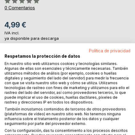
0%
0
Comentarios
4,99 €
IVA incl.
ya disponible para descarga
Política de privacidad
Respetamos la protección de datos
AL CARRITO
En nuestro sitio web utilizamos cookies y tecnologías similares.
Algunas de ellas son esenciales y técnicamente necesarias. También
utilizamos métodos de análisis (por ejemplo, cookies o huellas
Añadir a lista de deseo
digitales y seguimiento del lado del servidor) para medir la frecuencia
Haz una reseña
con que se visita nuestro sitio web y cómo se utiliza. Utilizamos
tecnologías de rastreo con fines de marketing y utilizamos para ello el
rastreo del lado del servidor, así como proveedores terceros, lo que
puede implicar el uso de cookies, huellas dactilares, píxeles de
rastreo y direcciones IP en todos los dispositivos.
También incrustamos contenidos de terceros de otros proveedores
(plataformas de vídeo) en nuestro sitio web. No tenemos ninguna
influencia sobre el tratamiento posterior de los datos y cualquier
seguimiento por parte del proveedor externo.
DESCRIPCIÓN
Con tu configuración, das tu consentimiento a los procesos descritos