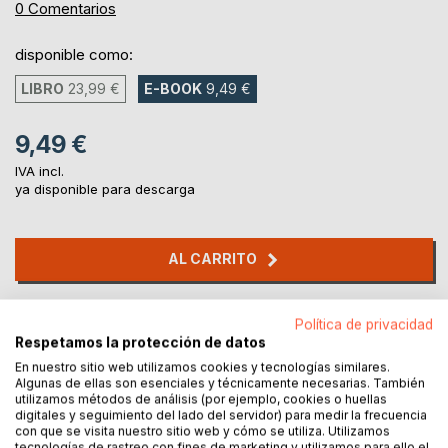
0%
0
Comentarios
disponible como:
LIBRO
23,99 €
E-BOOK
9,49 €
9,49 €
IVA incl.
ya disponible para descarga
AL CARRITO
Añadir a lista de deseo
Política de privacidad
Haz una reseña
Respetamos la protección de datos
En nuestro sitio web utilizamos cookies y tecnologías similares.
Algunas de ellas son esenciales y técnicamente necesarias. También
utilizamos métodos de análisis (por ejemplo, cookies o huellas
digitales y seguimiento del lado del servidor) para medir la frecuencia
con que se visita nuestro sitio web y cómo se utiliza. Utilizamos
tecnologías de rastreo con fines de marketing y utilizamos para ello el