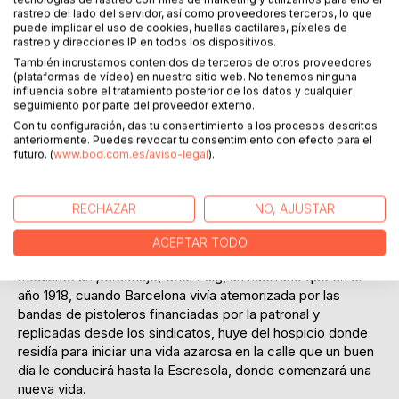
rastreo del lado del servidor, así como proveedores terceros, lo que
puede implicar el uso de cookies, huellas dactilares, píxeles de
DESCRIPCIÓN
rastreo y direcciones IP en todos los dispositivos.
También incrustamos contenidos de terceros de otros proveedores
(plataformas de vídeo) en nuestro sitio web. No tenemos ninguna
XIII Premio Ciudad de Badalona de Narrativa
influencia sobre el tratamiento posterior de los datos y cualquier
seguimiento por parte del proveedor externo.
XVII Premio Solsticio de verano
Con tu configuración, das tu consentimiento a los procesos descritos
Situada en la actual comarca del Matarraña, en una
anteriormente. Puedes revocar tu consentimiento con efecto para el
demarcación de la provincia de Teruel dentro de la Franja
futuro. (
www.bod.com.es/aviso-legal
).
de Poniente, se extiende la Escresola, una región poco
conocida cuyos habitantes, antes de la guerra civil,
mantenían un sistema de vida rural centrado en las masías,
RECHAZAR
NO, AJUSTAR
tenían sus tradiciones y hablaban una lengua propia.
Silvestre Hernández nos transporta a la época en que las
ACEPTAR TODO
masías de la Escresola rebosaban de vida; lo hace
mediante un personaje, Oriol Puig, un huérfano que en el
año 1918, cuando Barcelona vivía atemorizada por las
bandas de pistoleros financiadas por la patronal y
replicadas desde los sindicatos, huye del hospicio donde
residía para iniciar una vida azarosa en la calle que un buen
día le conducirá hasta la Escresola, donde comenzará una
nueva vida.