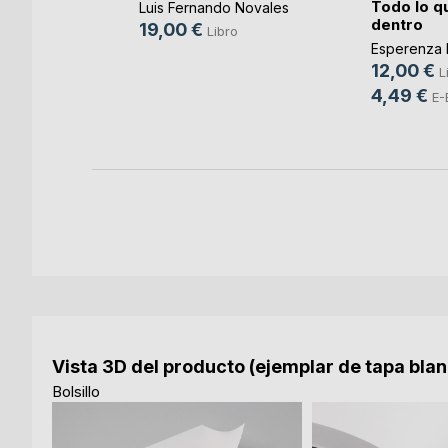
ará por
Todo lo qu
Luis Fernando Novales
d(...)
dentro
19,00 €
Libro
L VALERO
Esperenza 
12,00 €
ro
L
4,49 €
ok
E-
Vista 3D del producto (ejemplar de tapa bla
Bolsillo