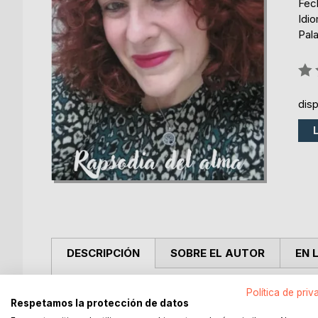
Fech
Idi
Pala
Rati
0%
dis
DESCRIPCIÓN
SOBRE EL AUTOR
EN 
Rapsodia del alma es una obra intimista que desar
Política de priv
Respetamos la protección de datos
toda una vida dedicada al concepto del amor.