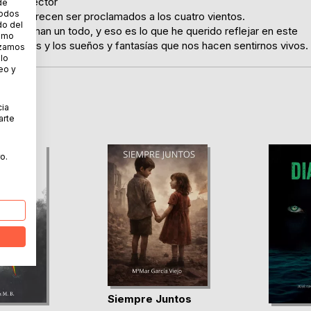
tir al lector
de
todos
que merecen ser proclamados a los cuatro vientos.
do del
e forman un todo, y eso es lo que he querido reflejar en este
cómo
ilusiones y los sueños y fantasías que nos hacen sentirnos vivos.
lizamos
 lo
eo y
cia
arte
o.
Siempre Juntos