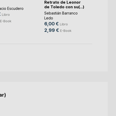
Retrato de Leonor
Juan U
de Toledo con su(...)
Marimo
acio Escudero
18,9
Sebastián Barranco
€
Libro
Ledo
E-Book
6,00 €
Libro
2,99 €
E-Book
ar)