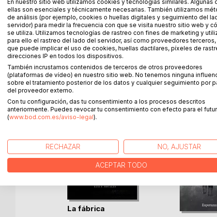
Escritos que pretendo que hagan vibrar, soñar y sen
En nuestro sitio web utilizamos cookies y tecnologías similares. Algunas 
ellas son esenciales y técnicamente necesarias. También utilizamos mé
con esos sentimientos que todos hemos tenido y 
de análisis (por ejemplo, cookies o huellas digitales y seguimiento del la
Sin duda la vida se compone de luces y sombras qu
servidor) para medir la frecuencia con que se visita nuestro sitio web y 
poemario, ese amor y desamor, las añoranzas, las 
se utiliza. Utilizamos tecnologías de rastreo con fines de marketing y uti
para ello el rastreo del lado del servidor, así como proveedores terceros,
que puede implicar el uso de cookies, huellas dactilares, píxeles de rastr
direcciones IP en todos los dispositivos.
También incrustamos contenidos de terceros de otros proveedores
MÁS TÍTULOS DE
BoD
(plataformas de vídeo) en nuestro sitio web. No tenemos ninguna influen
sobre el tratamiento posterior de los datos y cualquier seguimiento por p
del proveedor externo.
Con tu configuración, das tu consentimiento a los procesos descritos
anteriormente. Puedes revocar tu consentimiento con efecto para el futur
(
www.bod.com.es/aviso-legal
).
RECHAZAR
NO, AJUSTAR
ACEPTAR TODO
La fábrica