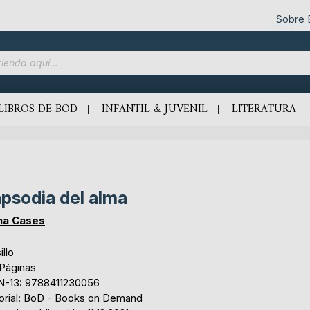
Sobre
LIBROS DE BOD
INFANTIL & JUVENIL
LITERATURA
psodia del alma
na Cases
illo
 Páginas
N-13: 9788411230056
torial: BoD - Books on Demand