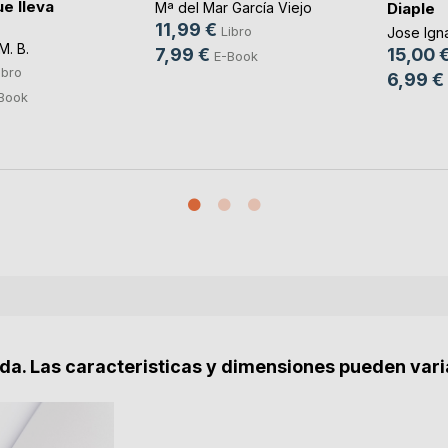
e lleva
Diaple
Mª del Mar García Viejo
11,99 €
Libro
Jose Ign
M. B.
7,99 €
15,00 
E-Book
ibro
6,99 €
Book
nda. Las caracteristicas y dimensiones pueden vari