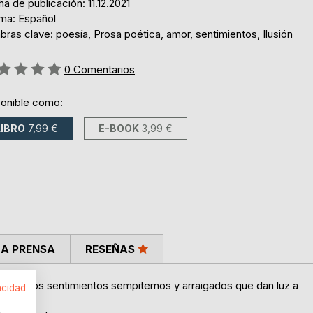
a de publicación: 11.12.2021
oma: Español
bras clave: poesía, Prosa poética, amor, sentimientos, Ilusión
ng:
0
Comentarios
ponible como:
LIBRO
7,99 €
E-BOOK
3,99 €
LA PRENSA
RESEÑAS
rolla esos sentimientos sempiternos y arraigados que dan luz a
acidad