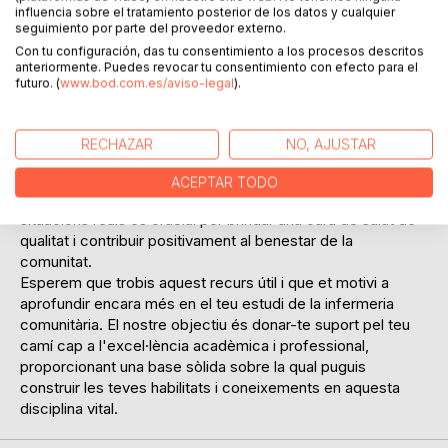
ràpida i efectiva dels teus coneixements, ajudant-te a
influencia sobre el tratamiento posterior de los datos y cualquier
seguimiento por parte del proveedor externo.
identificar àrees on puguis necessitar un repàs addicional.
A més, la pràctica continua amb aquest tipus de preguntes
Con tu configuración, das tu consentimiento a los procesos descritos
anteriormente. Puedes revocar tu consentimiento con efecto para el
millora la teva agilitat mental i la teva capacitat de resposta
futuro. (
www.bod.com.es/aviso-legal
).
en situacions d'avaluació formal, com ara exàmens parcials
i finals.
Aquest recopilatori és una eina valuosa no només per
RECHAZAR
NO, AJUSTAR
aprovar els exàmens, sinó també per a la teva futura
pràctica professional. Ser capaç de distingir entre
ACEPTAR TODO
diferents conceptes i aplicar els teus coneixements a
situacions reals és crucial per brindar una cura de salut de
qualitat i contribuir positivament al benestar de la
comunitat.
Esperem que trobis aquest recurs útil i que et motivi a
aprofundir encara més en el teu estudi de la infermeria
comunitària. El nostre objectiu és donar-te suport pel teu
camí cap a l'excel·lència acadèmica i professional,
proporcionant una base sòlida sobre la qual puguis
construir les teves habilitats i coneixements en aquesta
disciplina vital.