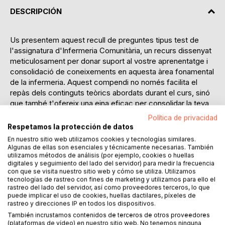
DESCRIPCIÓN
Us presentem aquest recull de preguntes tipus test de
l'assignatura d'Infermeria Comunitària, un recurs dissenyat
meticulosament per donar suport al vostre aprenentatge i
consolidació de coneixements en aquesta àrea fonamental
de la infermeria. Aquest compendi no només facilita el
repàs dels continguts teòrics abordats durant el curs, sinó
que també t'ofereix una eina eficaç per consolidar la teva
comprensió i la capacitat per diferenciar conceptes clau.
Política de privacidad
A la infermeria comunitària, és essencial tenir una entesa
Respetamos la protección de datos
profunda de la salut pública, la promoció de la salut, i les
En nuestro sitio web utilizamos cookies y tecnologías similares.
estratègies d'intervenció en comunitats diverses. Aquest
Algunas de ellas son esenciales y técnicamente necesarias. También
utilizamos métodos de análisis (por ejemplo, cookies o huellas
conjunt de preguntes tipus test ha estat elaborat per
digitales y seguimiento del lado del servidor) para medir la frecuencia
abastar els temes més rellevants i freqüents, assegurant
con que se visita nuestro sitio web y cómo se utiliza. Utilizamos
que tinguis l'oportunitat de reforçar el teu coneixement en
tecnologías de rastreo con fines de marketing y utilizamos para ello el
àrees crucials com l'educació per a la salut,
rastreo del lado del servidor, así como proveedores terceros, lo que
puede implicar el uso de cookies, huellas dactilares, píxeles de
l'epidemiologia, la planificació i l'avaluació de programes
rastreo y direcciones IP en todos los dispositivos.
comunitaris i la gestió de recursos sanitaris.
También incrustamos contenidos de terceros de otros proveedores
El format de preguntes tipus test permet una avaluació
(plataformas de vídeo) en nuestro sitio web. No tenemos ninguna