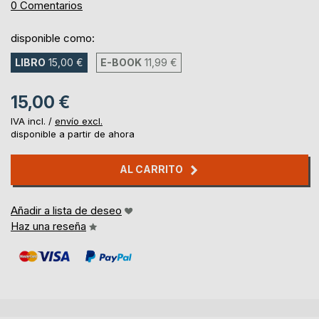
0%
0
Comentarios
disponible como:
LIBRO
15,00 €
E-BOOK
11,99 €
15,00 €
IVA incl. /
envío excl.
disponible a partir de ahora
AL CARRITO
Añadir a lista de deseo
Haz una reseña