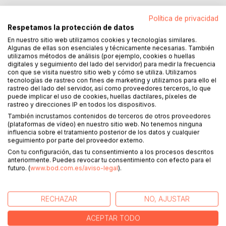
Política de privacidad
Respetamos la protección de datos
DESCRIPCIÓN
En nuestro sitio web utilizamos cookies y tecnologías similares.
Algunas de ellas son esenciales y técnicamente necesarias. También
utilizamos métodos de análisis (por ejemplo, cookies o huellas
Se ha hecho muy popular el "QUE TTE VOTE TXAPOTE"
digitales y seguimiento del lado del servidor) para medir la frecuencia
con que se visita nuestro sitio web y cómo se utiliza. Utilizamos
ante la presencia del Presidente del Gobierno.
tecnologías de rastreo con fines de marketing y utilizamos para ello el
rastreo del lado del servidor, así como proveedores terceros, lo que
Pero, ¿realmente los ciudadanos saben quién es ese
puede implicar el uso de cookies, huellas dactilares, píxeles de
rastreo y direcciones IP en todos los dispositivos.
"TXAPOTE"?
La mayoría de los que lo dicen, gritan o muestran en
También incrustamos contenidos de terceros de otros proveedores
(plataformas de vídeo) en nuestro sitio web. No tenemos ninguna
pancartas, lo ignoran.
influencia sobre el tratamiento posterior de los datos y cualquier
seguimiento por parte del proveedor externo.
No sería justo, sobre todo para las víctimas, que sólo sea
Con tu configuración, das tu consentimiento a los procesos descritos
conocido porque lo mencione la gente al paso del
anteriormente. Puedes revocar tu consentimiento con efecto para el
futuro. (
www.bod.com.es/aviso-legal
).
Presidente.
Este breve relato intenta poner luz sobre la figura de este
RECHAZAR
NO, AJUSTAR
miembro de ETA. No sólo asesinó a Miguel Ángel BLANCO
o Gregorio ORDÖÑEZ. Muchas más fueron sus víctimas y
ACEPTAR TODO
merecen que se sepa quién fue su asesino.