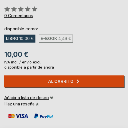
Rating:
0%
0
Comentarios
disponible como:
LIBRO
10,00 €
E-BOOK
4,49 €
10,00 €
IVA incl. /
envío excl.
disponible a partir de ahora
AL CARRITO
Añadir a lista de deseo
Haz una reseña