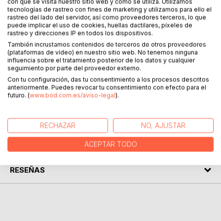
con que se visita nuestro sitio web y cómo se utiliza. Utilizamos
DESCRIPCIÓN
tecnologías de rastreo con fines de marketing y utilizamos para ello el
rastreo del lado del servidor, así como proveedores terceros, lo que
puede implicar el uso de cookies, huellas dactilares, píxeles de
rastreo y direcciones IP en todos los dispositivos.
Este podría ser un libro de relatos o una novela. Las
También incrustamos contenidos de terceros de otros proveedores
historias se conectan, se buscan, se repelen, suenan,
(plataformas de vídeo) en nuestro sitio web. No tenemos ninguna
vibran en natural armonía.
influencia sobre el tratamiento posterior de los datos y cualquier
Punto final es un lugar y un tiempo en el que una rueda
seguimiento por parte del proveedor externo.
puede ser una espiral; solo depende de la perspectiva con
Con tu configuración, das tu consentimiento a los procesos descritos
anteriormente. Puedes revocar tu consentimiento con efecto para el
la que se mire.
futuro. (
www.bod.com.es/aviso-legal
).
SOBRE EL AUTOR
RECHAZAR
NO, AJUSTAR
EN LA PRENSA
ACEPTAR TODO
RESEÑAS