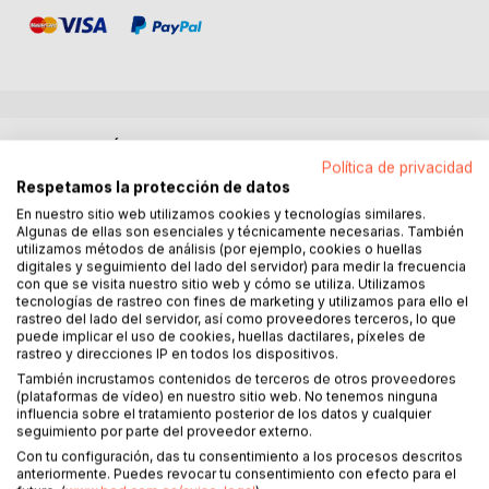
DESCRIPCIÓN
Política de privacidad
Respetamos la protección de datos
¿Puedo pedirte 30 minutos al día? Quizás pienses que
En nuestro sitio web utilizamos cookies y tecnologías similares.
esos 30 minutos podrían aprovecharse mejor haciendo
Algunas de ellas son esenciales y técnicamente necesarias. También
utilizamos métodos de análisis (por ejemplo, cookies o huellas
otra cosa, pero es ahí cuando te digo, "No, estos 30
digitales y seguimiento del lado del servidor) para medir la frecuencia
minutos valen más que sólo 30 minutos"
con que se visita nuestro sitio web y cómo se utiliza. Utilizamos
tecnologías de rastreo con fines de marketing y utilizamos para ello el
rastreo del lado del servidor, así como proveedores terceros, lo que
No hay duda de que somos parte de una cultura a la cual le
puede implicar el uso de cookies, huellas dactilares, píxeles de
es indiferente el estrés, la ansiedad, las malas decisiones
rastreo y direcciones IP en todos los dispositivos.
de estilo de vida y el sedentarismo. Aprendemos a vernos
También incrustamos contenidos de terceros de otros proveedores
a nosotros mismos y a preguntar, "¿Qué tanto puedes
(plataformas de vídeo) en nuestro sitio web. No tenemos ninguna
hacer por mí?" en vez de, "¿Cómo puedo ayudarte a hacer
influencia sobre el tratamiento posterior de los datos y cualquier
seguimiento por parte del proveedor externo.
mejor tu trabajo?"
Con tu configuración, das tu consentimiento a los procesos descritos
anteriormente. Puedes revocar tu consentimiento con efecto para el
Hoy en día, vivimos para nuestros cuerpos, pero no para