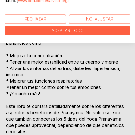
futuro. (
www.bod.com.es/aviso-legal
).
nuestras mentes. La gente nos recuerda que debemos
detenernos por un momento y respirar pero, ¿por qué no ir
más allá de este adagio vacío? ¿por qué no practicar el
RECHAZAR
NO, AJUSTAR
Pranayama, el yoga de la respiración?
ACEPTAR TODO
Con dedicarle unos 30 minutos al día, obtendrás increíbles
beneficios como:
* Mejorar tu concentración
* Tener una mejor estabilidad entre tu cuerpo y mente
* Aliviar los síntomas del estrés, diabetes, hipertensión,
insomnio
* Mejorar tus funciones respiratorias
*Tener un mejor control sobre tus emociones
* ¡Y mucho más!
Este libro te contará detalladamente sobre los diferentes
aspectos y beneficios de Pranayama. No sólo eso, sino
que también conocerás los 5 tipos del Yoga Pranayama
que puedes aprovechar, dependiendo de qué beneficios
necesites.