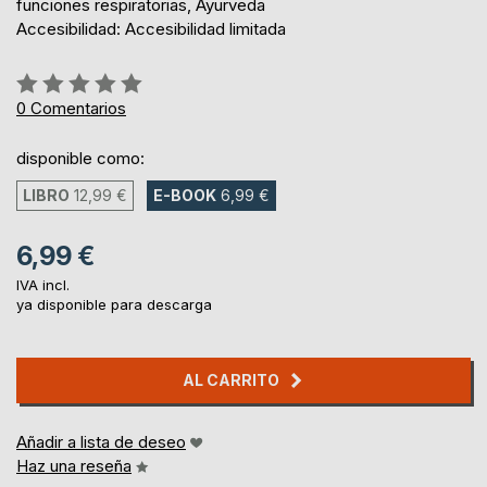
funciones respiratorias, Ayurveda
Accesibilidad: Accesibilidad limitada
Rating:
0%
0
Comentarios
disponible como:
LIBRO
12,99 €
E-BOOK
6,99 €
6,99 €
IVA incl.
ya disponible para descarga
AL CARRITO
Añadir a lista de deseo
Haz una reseña