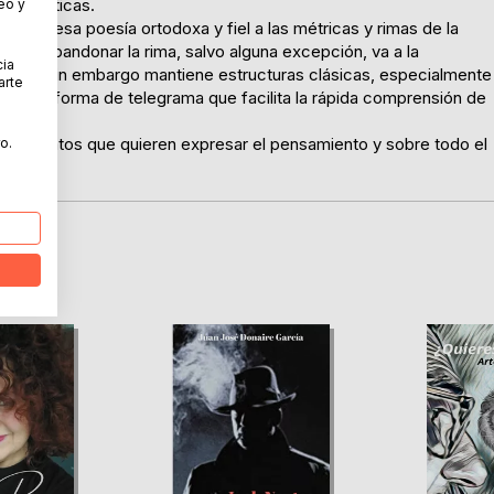
ias poéticas.
eo y
cada a esa poesía ortodoxa y fiel a las métricas y rimas de la
e sin abandonar la rima, salvo alguna excepción, va a la
cia
eglas, sin embargo mantiene estructuras clásicas, especialmente
arte
je en forma de telegrama que facilita la rápida comprensión de
ica y relatos que quieren expresar el pensamiento y sobre todo el
o.