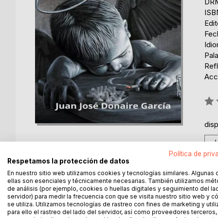
DRM
ISB
Edi
Fech
Idi
Pala
Ref
Acce
Rati
0%
dis
Política de priv
Respetamos la protección de datos
En nuestro sitio web utilizamos cookies y tecnologías similares. Algunas 
ellas son esenciales y técnicamente necesarias. También utilizamos mé
DESCRIPCIÓN
SOBRE EL AUTOR
EN 
de análisis (por ejemplo, cookies o huellas digitales y seguimiento del la
servidor) para medir la frecuencia con que se visita nuestro sitio web y 
se utiliza. Utilizamos tecnologías de rastreo con fines de marketing y uti
Poesía "sine qua non" es la antología derivada de 
para ello el rastreo del lado del servidor, así como proveedores terceros,