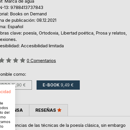
: Marca de agua
N-13: 9788413737843
torial: Books on Demand
a de publicación: 08.12.2021
oma: Español
bras clave: poesía, Ortodoxia, Libertad poética, Prosa y relatos,
lexiones.
sibilidad: Accesibilidad limitada
ng:
0
Comentarios
ponible como:
LIBRO
15,90 €
E-BOOK
9,49 €
acidad
de
todos
LA PRENSA
RESEÑAS
do del
cómo
lizamos
las influencias de las técnicas de la poesía clásica, sin embargo
 lo