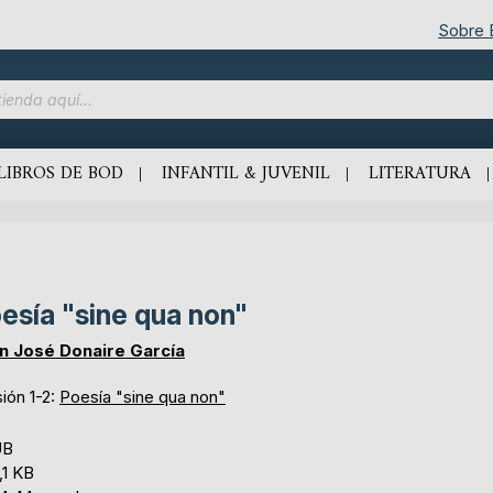
Sobre
LIBROS DE BOD
INFANTIL & JUVENIL
LITERATURA
esía "sine qua non"
n José Donaire García
ión 1-2:
Poesía "sine qua non"
UB
,1 KB