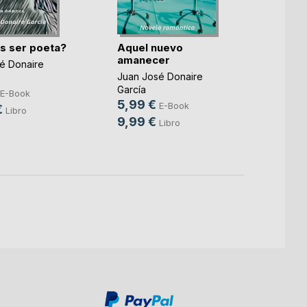
s ser poeta?
Aquel nuevo
Te hab
amanecer
é Donaire
Juan J
Juan José Donaire
García
García
6,49
E-Book
5,99 €
E-Book
€
16,9
Libro
9,99 €
Libro