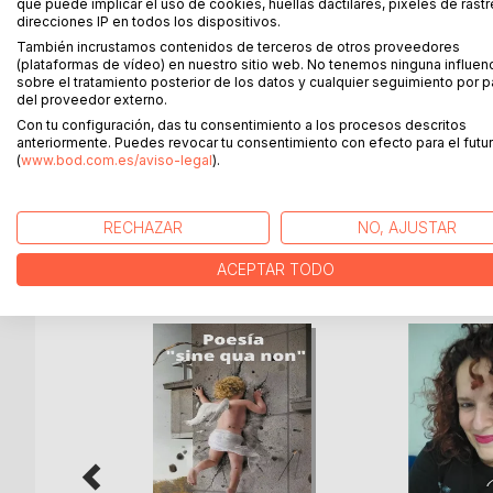
no le hace feos al concepto de libertades y licenc
que puede implicar el uso de cookies, huellas dactilares, píxeles de rastr
direcciones IP en todos los dispositivos.
La obra se divide en cuatro partes, la primera dedi
También incrustamos contenidos de terceros de otros proveedores
poesía castellana, le sigue una serie de poemas qu
(plataformas de vídeo) en nuestro sitio web. No tenemos ninguna influen
profundidad más que al concepto técnico de las r
sobre el tratamiento posterior de los datos y cualquier seguimiento por p
el soneto como arma corta de un poeta, ese mensa
del proveedor externo.
lo que se quiere manifestar.
Con tu configuración, das tu consentimiento a los procesos descritos
En la parte final aparecen reflexiones, prosa poét
anteriormente. Puedes revocar tu consentimiento con efecto para el futur
(
www.bod.com.es/aviso-legal
).
sentir del poeta en cada momento.
RECHAZAR
NO, AJUSTAR
MÁS TÍTULOS DE
BoD
ACEPTAR TODO