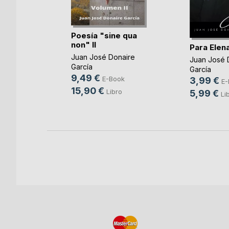
Poesía "sine qua
non" II
s
Para Elen
Juan José Donaire
Juan José 
García
García
9,49 €
E-Book
3,99 €
E-
15,90 €
Libro
ok
5,99 €
Li
o