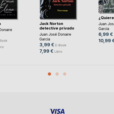
¿Quiere
a
Jack Norton
Juan Jos
detective privado
García
Donaire
6,99 €
Juan José Donaire
García
10,99 
Book
3,99 €
E-Book
bro
7,99 €
Libro