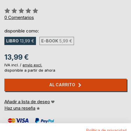
Rating:
0%
0
Comentarios
disponible como:
LIBRO
13,99 €
E-BOOK
5,99 €
13,99 €
IVA incl. /
envío excl.
disponible a partir de ahora
AL CARRITO
Añadir a lista de deseo
Haz una reseña
Política de privacidad