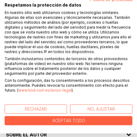
Respetamos la protección de datos
En nuestro sitio web utilizamos cookies y tecnologías similares.
Algunas de ellas son esenciales y técnicamente necesarias. También
DESCRIPCIÓN
utilizamos métodos de análisis (por ejemplo, cookies o huellas
digitales y seguimiento del lado del servidor) para medir la frecuencia
con que se visita nuestro sitio web y cómo se utiliza. Utilizamos
tecnologías de rastreo con fines de marketing y utilizamos para ello el
Ainara y sus amigos ya se han recuperado de la aventura
rastreo del lado del servidor, así como proveedores terceros, lo que
que vivieron hace unos meses cuando descubrieron un
puede implicar el uso de cookies, huellas dactilares, píxeles de
rastreo y direcciones IP en todos los dispositivos.
alucinante complot. Cuando piensan que su vida ya ha
También incrustamos contenidos de terceros de otros proveedores
vuelto a la normalidad, una insistente pesadilla empieza a
(plataformas de vídeo) en nuestro sitio web. No tenemos ninguna
asaltar cada noche a Dafne. La joven amiga de Ainara
influencia sobre el tratamiento posterior de los datos y cualquier
vuelve a escuchar el sonido alto y profundo de la alarma de
seguimiento por parte del proveedor externo.
emergencia del instituto que desencadenó el Caos en el
Con tu configuración, das tu consentimiento a los procesos descritos
instituto. Aquí arranca Pesadilla nocturna, la segunda parte
anteriormente. Puedes revocar tu consentimiento con efecto para el
futuro. (
www.bod.com.es/aviso-legal
).
de Las extraordinarias aventuras de Ainara.
Ainara y sus amigos volverán a investigar en su entorno
RECHAZAR
NO, AJUSTAR
para descubrir lo que está pasando y descubrirán lo que no
esperaban.
ACEPTAR TODO
SOBRE EL AUTOR