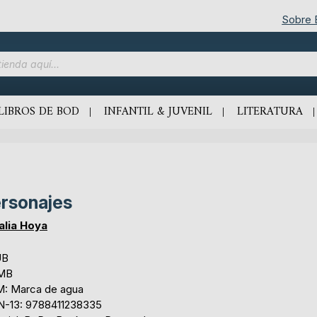
Sobre
LIBROS DE BOD
INFANTIL & JUVENIL
LITERATURA
rsonajes
lia Hoya
UB
 MB
: Marca de agua
N-13: 9788411238335