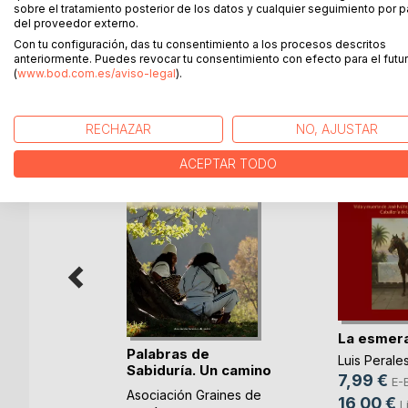
conocidas; sucesos que, lejos de ser insignifican
sobre el tratamiento posterior de los datos y cualquier seguimiento por p
que se teje con las historias de la gente común y
del proveedor externo.
Con tu configuración, das tu consentimiento a los procesos descritos
anteriormente. Puedes revocar tu consentimiento con efecto para el futur
(
www.bod.com.es/aviso-legal
).
MÁS TÍTULOS DE
BoD
RECHAZAR
NO, AJUSTAR
ACEPTAR TODO
La esmer
Palabras de
Luis Perale
Sabiduría. Un camino
nde el
7,99 €
E-
p(...)
Asociación Graines de
16,00 €
L