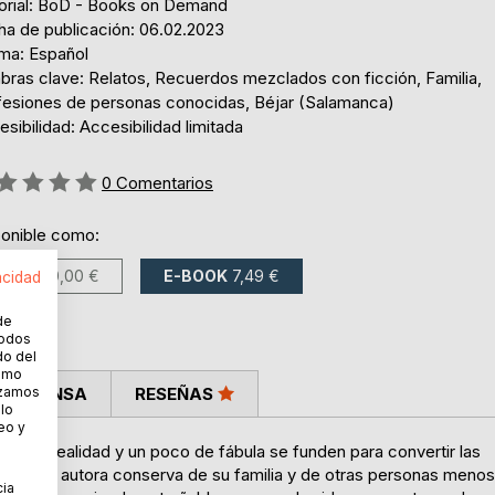
torial: BoD - Books on Demand
ha de publicación: 06.02.2023
oma: Español
abras clave: Relatos, Recuerdos mezclados con ficción, Familia,
fesiones de personas conocidas, Béjar (Salamanca)
sibilidad: Accesibilidad limitada
ng:
0
Comentarios
ponible como:
LIBRO
10,00 €
E-BOOK
7,49 €
acidad
de
todos
do del
cómo
lizamos
LA PRENSA
RESEÑAS
 lo
eo y
grafía, realidad y un poco de fábula se funden para convertir las
s que la autora conserva de su familia y de otras personas menos
cia