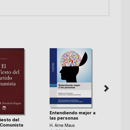
El Tr
Entendiendo mejor a
y la B
las personas
iesto del
 Comunista
Andrés
H. Arne Maus