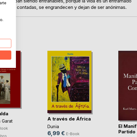
tes, acaban siendo entrañables, porque la vida es un entramado
arte
, una vez contadas, se engrandecen y dejan de ser anónimas.
o.
alda
A través de África
s Garat
El Manif
Dunïa
Book
Partido
6,99 €
E-Book
ibro