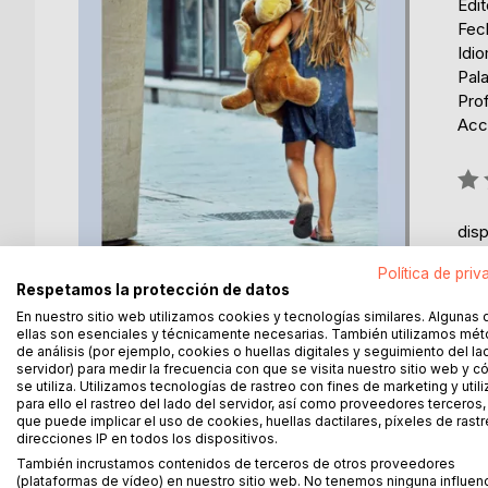
Edi
Fec
Idi
Pal
Pro
Acce
Rati
0%
dis
Política de priv
Respetamos la protección de datos
En nuestro sitio web utilizamos cookies y tecnologías similares. Algunas 
ellas son esenciales y técnicamente necesarias. También utilizamos mé
de análisis (por ejemplo, cookies o huellas digitales y seguimiento del la
servidor) para medir la frecuencia con que se visita nuestro sitio web y 
se utiliza. Utilizamos tecnologías de rastreo con fines de marketing y uti
DESCRIPCIÓN
SOBRE EL AUTOR
EN 
para ello el rastreo del lado del servidor, así como proveedores terceros,
que puede implicar el uso de cookies, huellas dactilares, píxeles de rastr
direcciones IP en todos los dispositivos.
Personajes es un libro de auto ficción, donde foto
También incrustamos contenidos de terceros de otros proveedores
palabras en escenas descriptivas de los recuerdo
(plataformas de vídeo) en nuestro sitio web. No tenemos ninguna influen