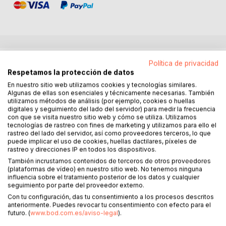
DESCRIPCIÓN
Política de privacidad
Respetamos la protección de datos
En nuestro sitio web utilizamos cookies y tecnologías similares.
Cada segundo alemanes, suizos y austriacos sufren de
Algunas de ellas son esenciales y técnicamente necesarias. También
obesidad. Además, muchos sufren de numerosas
utilizamos métodos de análisis (por ejemplo, cookies o huellas
digitales y seguimiento del lado del servidor) para medir la frecuencia
enfermedades secundarias. Algunos también soportan
con que se visita nuestro sitio web y cómo se utiliza. Utilizamos
quedar excluidos de la sociedad, así como malas
tecnologías de rastreo con fines de marketing y utilizamos para ello el
posibilidades de carreras y relaciones.
rastreo del lado del servidor, así como proveedores terceros, lo que
puede implicar el uso de cookies, huellas dactilares, píxeles de
rastreo y direcciones IP en todos los dispositivos.
Los nuevos programas dietéticos atiborran el mercado.
También incrustamos contenidos de terceros de otros proveedores
Estar en la dieta GCH, cura para el metabolismo, dieta
(plataformas de vídeo) en nuestro sitio web. No tenemos ninguna
paleo, equilibrio metabólico, cura para la obesidad, dieta
influencia sobre el tratamiento posterior de los datos y cualquier
Brigitte, baja en carbohidratos, el Dr. Atkins o los vigilantes
seguimiento por parte del proveedor externo.
del peso - la oferta es gigantesca.
Con tu configuración, das tu consentimiento a los procesos descritos
anteriormente. Puedes revocar tu consentimiento con efecto para el
futuro. (
www.bod.com.es/aviso-legal
).
Pero muchas personas que trabajan en su obesidad,