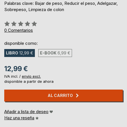
Palabras clave: Bajar de peso, Reducir el peso, Adelgazar,
Sobrepeso, Limpieza de colon
Rating:
0%
0
Comentarios
disponible como:
LIBRO
12,99 €
E-BOOK
6,99 €
12,99 €
IVA incl. /
envío excl.
disponible a partir de ahora
AL CARRITO
Añadir a lista de deseo
Haz una reseña