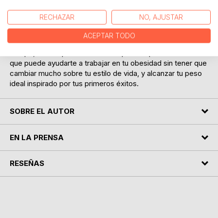
invierten mucho tiempo y dinero se darán cuenta poco
después de la dieta, que son más pesadas de lo que eran
RECHAZAR
NO, AJUSTAR
antes.
ACEPTAR TODO
Dan Hild, nutricionista, sufrió de obesidad durante mucho
tiempo, ha compilado doce enfoques simples en este libro
que puede ayudarte a trabajar en tu obesidad sin tener que
cambiar mucho sobre tu estilo de vida, y alcanzar tu peso
ideal inspirado por tus primeros éxitos.
SOBRE EL AUTOR
EN LA PRENSA
RESEÑAS