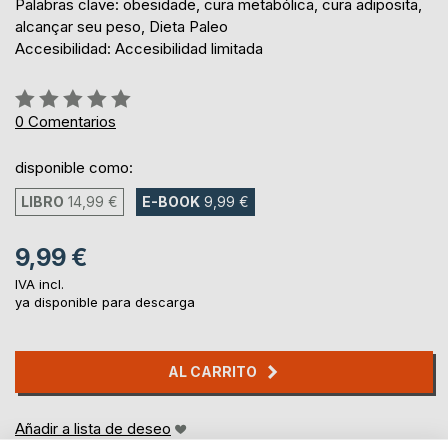
Palabras clave: obesidade, cura metabólica, cura adiposita,
alcançar seu peso, Dieta Paleo
Accesibilidad: Accesibilidad limitada
Rating:
0%
0
Comentarios
disponible como:
LIBRO
14,99 €
E-BOOK
9,99 €
9,99 €
IVA incl.
ya disponible para descarga
AL CARRITO
Añadir a lista de deseo