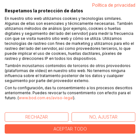
Haz una reseña
Política de privacidad
Respetamos la protección de datos
En nuestro sitio web utilizamos cookies y tecnologías similares.
Algunas de ellas son esenciales y técnicamente necesarias. También
utilizamos métodos de análisis (por ejemplo, cookies o huellas
digitales y seguimiento del lado del servidor) para medir la frecuencia
con que se visita nuestro sitio web y cómo se utiliza. Utilizamos
tecnologías de rastreo con fines de marketing y utilizamos para ello el
DESCRIPCIÓN
rastreo del lado del servidor, así como proveedores terceros, lo que
puede implicar el uso de cookies, huellas dactilares, píxeles de
rastreo y direcciones IP en todos los dispositivos.
También incrustamos contenidos de terceros de otros proveedores
A cada segundo Alemães. Suíços e Austríacos sofrem
(plataformas de vídeo) en nuestro sitio web. No tenemos ninguna
com a obesidade. Além disso, muitos sofrem com
influencia sobre el tratamiento posterior de los datos y cualquier
diversas doenças secundárias. Alguns também lidam com
seguimiento por parte del proveedor externo.
a exclusão da sociedade, além de chances ruins na
Con tu configuración, das tu consentimiento a los procesos descritos
carreira e relacionamentos.
anteriormente. Puedes revocar tu consentimiento con efecto para el
futuro. (
www.bod.com.es/aviso-legal
).
Novos programas alimentares lotam o mercado. Seja a
dieta HCG, a cura metabólica, dieta paleo, equilíbrio
RECHAZAR
NO, AJUSTAR
metabólico, cura adiposita, Dieta Brigitte, baixos
carboidratos, Dr. Atkins ou Weight Watchers - a oferta é
ACEPTAR TODO
gigante.