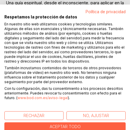
Una guía espiritual, desde el inconsciente, para aplicar en la
vida diaria.
Política de privacidad
Respetamos la protección de datos
Acompaña a Nerea en este viaje íntimo y simbólico donde
En nuestro sitio web utilizamos cookies y tecnologías similares.
lo espiritual se teje con la rutina diaria. En cada breve
Algunas de ellas son esenciales y técnicamente necesarias. También
capítulo, ilustrado con imágenes y fotografías, se
utilizamos métodos de análisis (por ejemplo, cookies o huellas
digitales y seguimiento del lado del servidor) para medir la frecuencia
desarrolla un diálogo profundo entre Nerea y Voz - una
con que se visita nuestro sitio web y cómo se utiliza. Utilizamos
presencia sabia que susurra perlas de consciencia -
tecnologías de rastreo con fines de marketing y utilizamos para ello el
rastreo del lado del servidor, así como proveedores terceros, lo que
puede implicar el uso de cookies, huellas dactilares, píxeles de
A través de breves capítulos acompañados de
rastreo y direcciones IP en todos los dispositivos.
ilustraciones y fotografías, este libro te permitirá conectar
También incrustamos contenidos de terceros de otros proveedores
más con la verdad interior.
(plataformas de vídeo) en nuestro sitio web. No tenemos ninguna
No es un manual, es una puerta.
influencia sobre el tratamiento posterior de los datos y cualquier
seguimiento por parte del proveedor externo.
Con tu configuración, das tu consentimiento a los procesos descritos
anteriormente. Puedes revocar tu consentimiento con efecto para el
Si ya has comenzado un camino de evolución espiritual,
futuro. (
www.bod.com.es/aviso-legal
).
aquí encontrarás claves para encarnar esa consciencia en
tu día a día. Porque la espiritualidad no es un destino, sino
una forma de estar presente en lo ordinario.
RECHAZAR
NO, AJUSTAR
Un libro para desaprender los engaños de la mente
ACEPTAR TODO