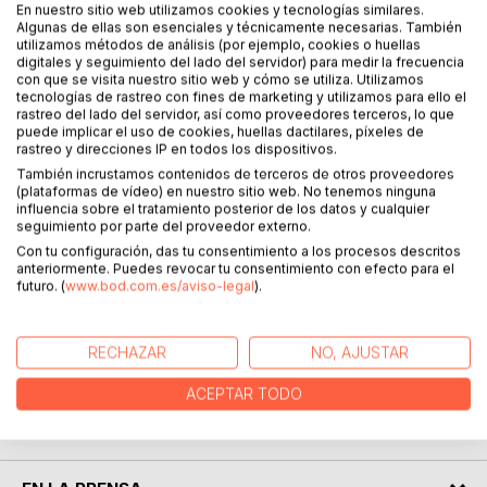
En nuestro sitio web utilizamos cookies y tecnologías similares.
Algunas de ellas son esenciales y técnicamente necesarias. También
utilizamos métodos de análisis (por ejemplo, cookies o huellas
digitales y seguimiento del lado del servidor) para medir la frecuencia
DESCRIPCIÓN
con que se visita nuestro sitio web y cómo se utiliza. Utilizamos
tecnologías de rastreo con fines de marketing y utilizamos para ello el
rastreo del lado del servidor, así como proveedores terceros, lo que
puede implicar el uso de cookies, huellas dactilares, píxeles de
El Padre Pío continua actuando en la vida de miles de
rastreo y direcciones IP en todos los dispositivos.
personas. Su misión es acompañarnos y ayudarnos en
También incrustamos contenidos de terceros de otros proveedores
nuestra vida para llevarnos a Dios.
(plataformas de vídeo) en nuestro sitio web. No tenemos ninguna
influencia sobre el tratamiento posterior de los datos y cualquier
seguimiento por parte del proveedor externo.
En este libro descubrirás experiencias fascinantes de
Con tu configuración, das tu consentimiento a los procesos descritos
personas que han tenido el regalo de conocer el poder
anteriormente. Puedes revocar tu consentimiento con efecto para el
intercesor del Padre Pío para acercarse a Dios. Después
futuro. (
www.bod.com.es/aviso-legal
).
del encuentro, las personas han fortalecido su Fe o han
comenzado a tenerla.
RECHAZAR
NO, AJUSTAR
El Padre Pío puede cambiarte la vida.
ACEPTAR TODO
SOBRE EL AUTOR