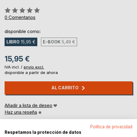
Rating:
0%
0
Comentarios
disponible como:
LIBRO
15,95 €
E-BOOK
5,49 €
15,95 €
IVA incl. /
envío excl.
disponible a partir de ahora
AL CARRITO
Añadir a lista de deseo
Haz una reseña
Política de privacidad
Respetamos la protección de datos