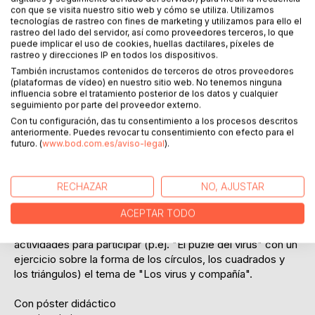
La pobre Olguita Oruguita tiene la nariz como un pimiento,
con que se visita nuestro sitio web y cómo se utiliza. Utilizamos
tecnologías de rastreo con fines de marketing y utilizamos para ello el
tose, le arde la cabeza y no se siente nada bien.
rastreo del lado del servidor, así como proveedores terceros, lo que
Olguita Oruguita está enfermita.
puede implicar el uso de cookies, huellas dactilares, píxeles de
Su amigo el doctor oruga Máximo Magnífico le explica que
rastreo y direcciones IP en todos los dispositivos.
su resfriado probablemente lo ha causado un virus. Y como
También incrustamos contenidos de terceros de otros proveedores
Olguita es una oruguita lista, quiere saberlo todo con
(plataformas de vídeo) en nuestro sitio web. No tenemos ninguna
influencia sobre el tratamiento posterior de los datos y cualquier
detalle:
seguimiento por parte del proveedor externo.
Con tu configuración, das tu consentimiento a los procesos descritos
¿Qué es un virus?
anteriormente. Puedes revocar tu consentimiento con efecto para el
¿Por qué los virus pueden hacer que nos pongamos
futuro. (
www.bod.com.es/aviso-legal
).
enfermos?
¿Cómo nos curamos?
¿Se puede evitar el contagio?
RECHAZAR
NO, AJUSTAR
ACEPTAR TODO
Olguita Oruguita y Máximo Magnífico explican a los niños
de guardería y de primaria de forma comprensible y con
actividades para participar (p.ej. "El puzle del virus" con un
ejercicio sobre la forma de los círculos, los cuadrados y
los triángulos) el tema de "Los virus y compañía".
Con póster didáctico