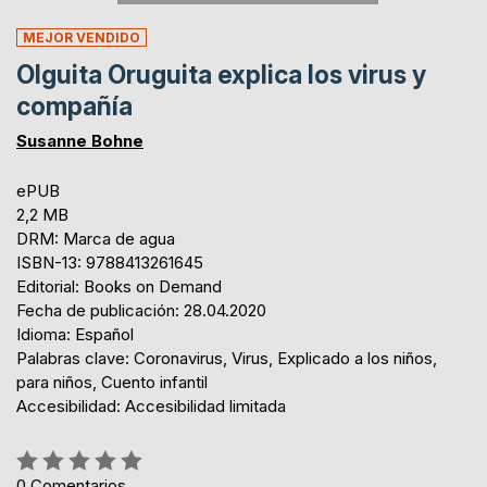
MEJOR VENDIDO
Olguita Oruguita explica los virus y
compañía
Susanne Bohne
ePUB
2,2 MB
DRM: Marca de agua
ISBN-13: 9788413261645
Editorial: Books on Demand
Fecha de publicación: 28.04.2020
Idioma: Español
Palabras clave: Coronavirus, Virus, Explicado a los niños,
para niños, Cuento infantil
Accesibilidad: Accesibilidad limitada
Rating:
0%
0
Comentarios